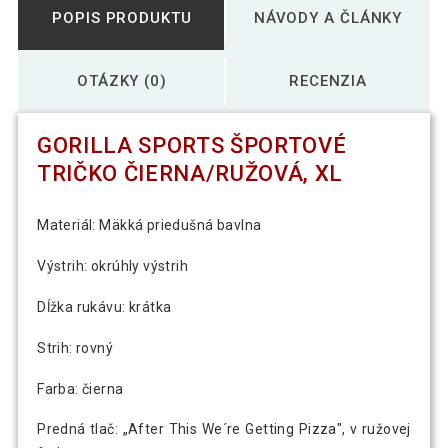
POPIS PRODUKTU
NÁVODY A ČLÁNKY
OTÁZKY (0)
RECENZIA
GORILLA SPORTS ŠPORTOVÉ
TRIČKO ČIERNA/RUŽOVÁ, XL
Materiál: Mäkká priedušná bavlna
Výstrih: okrúhly výstrih
Dĺžka rukávu: krátka
Strih: rovný
Farba: čierna
Predná tlač: „After This We´re Getting Pizza", v ružovej