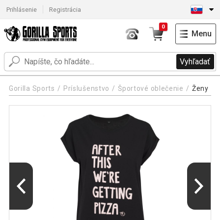
Prihlásenie
Registrácia
0
Menu
Vyhľadať
Gorilla Sports
Príslušenstvo
Športové oblečenie
Ženy