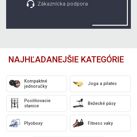
Zákaznícka podpora
NAJHĽADANEJŠIE KATEGÓRIE
Kompaktné
Joga a pilates
jednoručky
Posilňovacie
Bežecké pásy
stanice
Plyoboxy
Fitness vaky