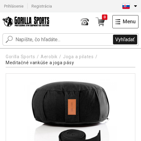
Prihlásenie
Registrácia
0
Menu
Vyhľadať
Gorilla Sports
Aerobik
Joga a pilates
Meditačné vankúše a joga pásy