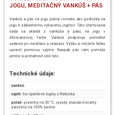
JOGU, MEDITAČNÝ VANKÚŠ + PÁS
Vankúš a pás na jogu patria rovnako ako podložka na
jogu k základnému vybaveniu jogínov. Táto štartovacia
sada sa skladá z vankúša a pásu na jogu v
žltooranžovej farbe. Vankúš podporuje pohodlné
sedenie pri meditácii a relaxácii. Výšku si môžete ľahko
upraviť pomocou výplne. Naopak pás vám pomôže
jemne si pretiahnuť celé telo.
Technické údaje:
vankúš:
výplň:
bio špaldové šupky z Rakúska
poťah:
prateľný na 30 °C, vysoký štandard kvality
založený na 100% bavlne