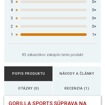
5
★
0×
4
★
0×
3
★
0×
2
★
0×
1
★
1×
85 zákazníkov zakúpilo tento produkt
POPIS PRODUKTU
NÁVODY A ČLÁNKY
OTÁZKY (0)
RECENZIA (1)
GORILLA SPORTS SÚPRAVA NA