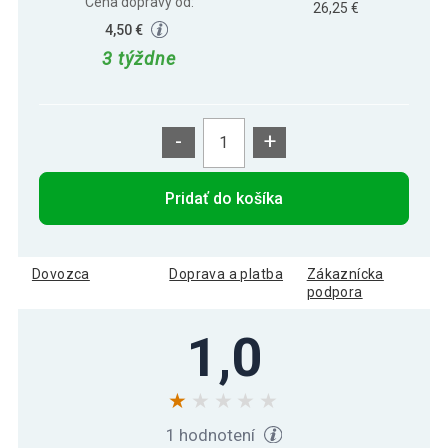
Cena dopravy od:
26,25 €
4,50 €
3 týždne
-
+
Pridať do košíka
Dovozca
Doprava a platba
Zákaznícka
podpora
1,0
1 hodnotení