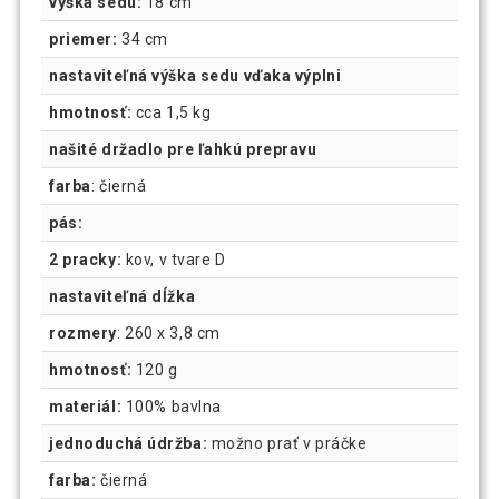
výška sedu:
18 cm
priemer:
34 cm
nastaviteľná výška sedu vďaka výplni
hmotnosť:
cca 1,5 kg
našité držadlo pre ľahkú prepravu
farba
: čierná
pás:
2 pracky:
kov, v tvare D
nastaviteľná dĺžka
rozmery
: 260 x 3,8 cm
hmotnosť:
120 g
materiál:
100% bavlna
jednoduchá údržba:
možno prať v práčke
farba:
čierná