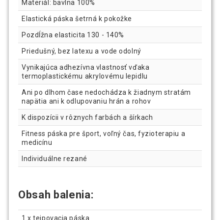
Materiál: bavlna 100%
Elastická páska šetrná k pokožke
Pozdĺžna elasticita 130 - 140%
Priedušný, bez latexu a vode odolný
Vynikajúca adhezívna vlastnosť vďaka
termoplastickému akrylovému lepidlu
Ani po dlhom čase nedochádza k žiadnym stratám
napätia ani k odlupovaniu hrán a rohov
K dispozícii v rôznych farbách a šírkach
Fitness páska pre šport, voľný čas, fyzioterapiu a
medicínu
Individuálne rezané
Obsah balenia:
1 x tejpovacia páska