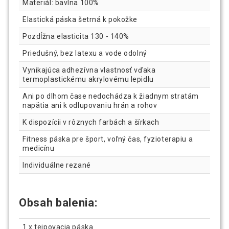
Materiál: bavlna 100%
Elastická páska šetrná k pokožke
Pozdĺžna elasticita 130 - 140%
Priedušný, bez latexu a vode odolný
Vynikajúca adhezívna vlastnosť vďaka
termoplastickému akrylovému lepidlu
Ani po dlhom čase nedochádza k žiadnym stratám
napätia ani k odlupovaniu hrán a rohov
K dispozícii v rôznych farbách a šírkach
Fitness páska pre šport, voľný čas, fyzioterapiu a
medicínu
Individuálne rezané
Obsah balenia:
1 x tejpovacia páska