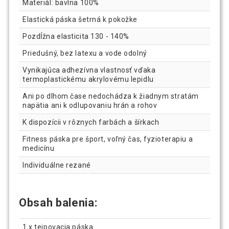
Materiál: bavlna 100%
Elastická páska šetrná k pokožke
Pozdĺžna elasticita 130 - 140%
Priedušný, bez latexu a vode odolný
Vynikajúca adhezívna vlastnosť vďaka
termoplastickému akrylovému lepidlu
Ani po dlhom čase nedochádza k žiadnym stratám
napätia ani k odlupovaniu hrán a rohov
K dispozícii v rôznych farbách a šírkach
Fitness páska pre šport, voľný čas, fyzioterapiu a
medicínu
Individuálne rezané
Obsah balenia:
1 x tejpovacia páska