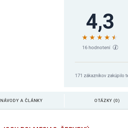
4,3
Gorilla Sports Vankú
Meditačný polštár s
16 hodnotení
Meditačný polštár s
171 zákazníkov zakúpilo t
NÁVODY A ČLÁNKY
OTÁZKY (0)