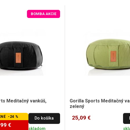
BOMBA AKCIE
rts Meditačný vankúš,
Gorilla Sports Meditačný va
zelený
NÉ -24 %
25,09 €
Do košíka
,99 €
skladom
sk