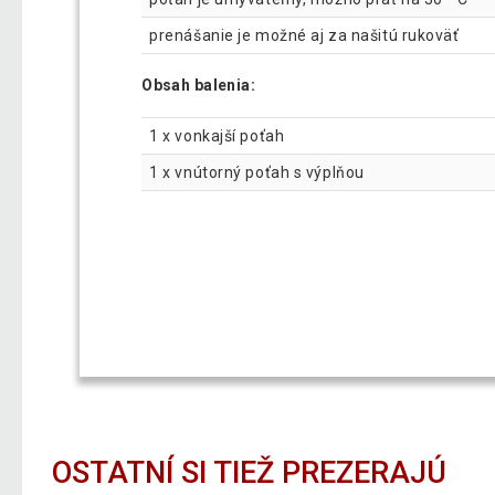
prenášanie je možné aj za našitú rukoväť
Obsah balenia:
1 x vonkajší poťah
1 x vnútorný poťah s výplňou
OSTATNÍ SI TIEŽ PREZERAJÚ