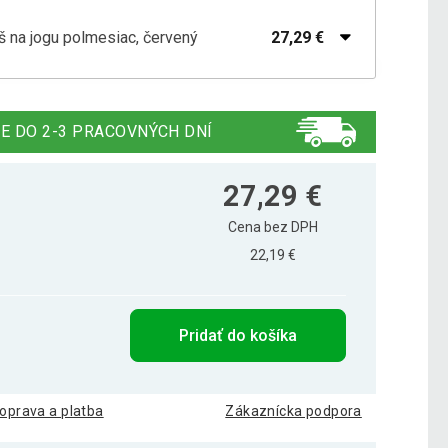
š na jogu polmesiac, červený
27,29 €
š na jogu polmesiac, čierny
25,19 €
E DO 2-3 PRACOVNÝCH DNÍ
š na jogu polmesiac, farba piesku
25,09 €
27,29 €
Cena bez DPH
22,19 €
š na jogu polmesiac, svetlo modrý
25,19 €
Pridať do košíka
š na jogu polmesiac, svetlo zelený
25,19 €
oprava a platba
Zákaznícka podpora
25,00 €
úš na jogu polmesiac, tmavomodrý
19,99 €