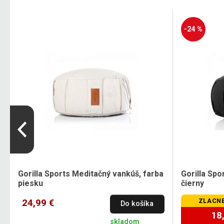
-24 %
Gorilla Sports Meditačný vankúš, farba
Gorilla Spo
piesku
čierny
24,99 €
ZLACNE
Do košíka
18
skladom