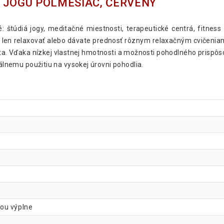
 JOGU POLMESIAC, ČERVENÝ
: štúdiá jogy, meditačné miestnosti, terapeutické centrá, fitness 
e len relaxovať alebo dávate prednosť rôznym relaxačným cvičeni
a. Vďaka nízkej vlastnej hmotnosti a možnosti pohodlného prispô
uálnemu použitiu na vysokej úrovni pohodlia.
ou výplne