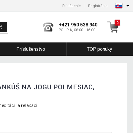
Prihlásenie
Registrácia
0
+421 950 538 940
ť
PO - PIA, 08:00 - 16:00
Príslušenstvo
TOP ponuky
ANKÚŠ NA JOGU POLMESIAC,
ditácii a relaxácii.