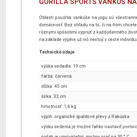
GORILLA SPORTS VANKÚŠ NA
Oblasti použitia vankúše na jogu sú všestranné
domácnosť. Bez ohľadu na to, či na ňom chcet
rôznymi spôsobmi vypnúť z každodenného život
na základe výplne už nič nestojí v ceste individ
Technické údaje:
výška sedadla: 19 cm
farba: červená
dĺžka: 45 cm
šírka: 32 cm
hmotnosť: 1,6 kg
výplň: organické špaldové plevy z Rakúska
výšku sedenia je možné ľahko nastaviť pomoc
poťah je umývateľný, možno prať na 30 ° C