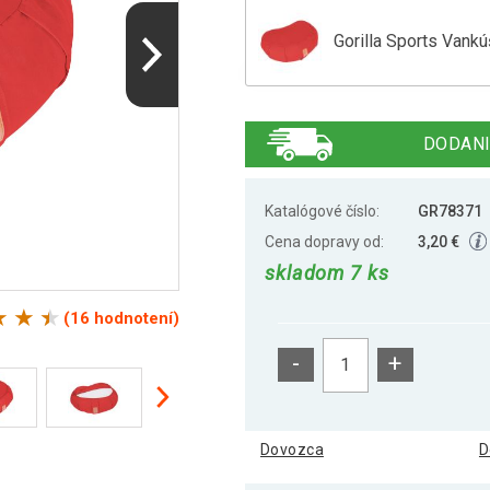
Gorilla Sports Vankú
Gorilla Sports Vankú
DODANI
Gorilla Sports vankú
Katalógové číslo:
GR78371
Cena dopravy od:
3,20 €
skladom 7 ks
Gorilla Sports vankú
(16 hodnotení)
-
+
Gorilla Sports vankú
Dovozca
D
Gorilla Sports vank