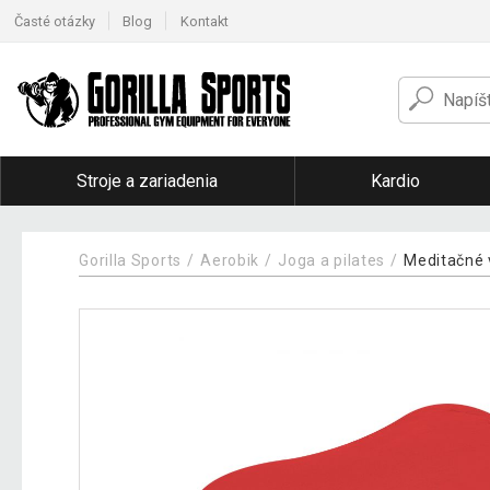
Časté otázky
Blog
Kontakt
Stroje a zariadenia
Kardio
Gorilla Sports
Aerobik
Joga a pilates
Meditačné 