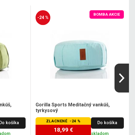
BOMBA AKCIE
-24 %
nkúš,
Gorilla Sports Meditačný vankúš,
tyrkysový
ZLACNENÉ -24 %
Do košíka
Do košíka
18,99 €
ladom
skladom