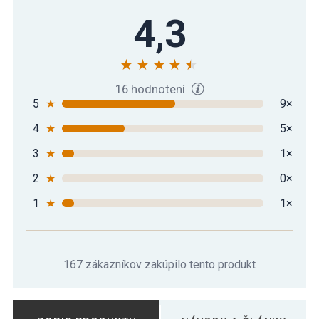
Meditačný polštár so špaldovou výplňou,
4,3
25,09 €
fialový, 45x32 cm
Meditačný polštár so špaldovou výplňou,
25,19 €
oranžový, 45x32 cm
16 hodnotení
5
★
9×
4
★
5×
3
★
1×
2
★
0×
1
★
1×
167 zákazníkov zakúpilo tento produkt