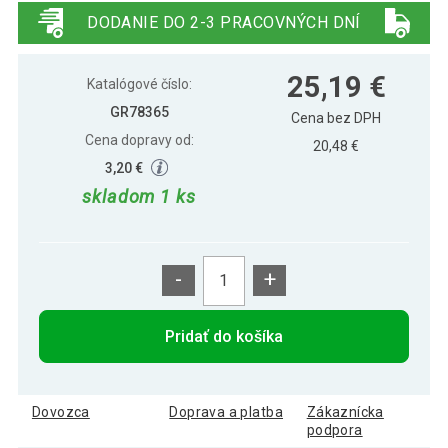
červený
DODANIE DO 2-3 PRACOVNÝCH DNÍ
Gorilla Sports vankúš na jogu polmesiac,
25,09 €
25,19 €
farba piesku
Katalógové číslo:
GR78365
Cena bez DPH
Cena dopravy od:
Gorilla Sports vankúš na jogu polmesiac,
20,48 €
25,19 €
svetlo modrý
3,20 €
skladom 1 ks
Gorilla Sports vankúš na jogu polmesiac,
25,19 €
svetlo zelený
-
+
25,00 €
Gorilla Sports vankúš na jogu polmesiac,
19,99 €
tmavomodrý
Pridať do košíka
Gorilla Sports Vankúš na jogu polmesiac,
25,19 €
zelený
Dovozca
Doprava a platba
Zákaznícka
podpora