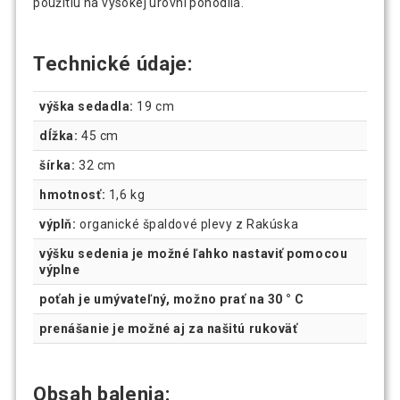
použitiu na vysokej úrovni pohodlia.
Technické údaje:
výška sedadla:
19 cm
dĺžka:
45 cm
šírka:
32 cm
hmotnosť:
1,6 kg
výplň:
organické špaldové plevy z Rakúska
výšku sedenia je možné ľahko nastaviť pomocou
výplne
poťah je umývateľný, možno prať na 30 ° C
prenášanie je možné aj za našitú rukoväť
Obsah balenia: