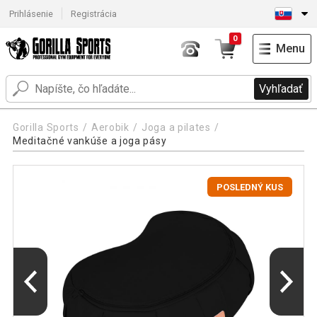
Prihlásenie
Registrácia
0
Menu
Vyhľadať
Gorilla Sports
Aerobik
Joga a pilates
Meditačné vankúše a joga pásy
POSLEDNÝ KUS