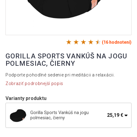
(16 hodnotení)
GORILLA SPORTS VANKÚŠ NA JOGU
POLMESIAC, ČIERNY
Podporte pohodlné sedenie pri meditácii a relaxácii.
Zobraziť podrobnejší popis
Varianty produktu
Gorilla Sports Vankúš na jogu
25,19 €
polmesiac, čierny
Gorilla Sports Vankúš na jogu polmesiac,
27,29 €