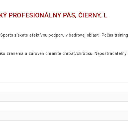
Ý PROFESIONÁLNY PÁS, ČIERNY, L
ports získate efektívnu podporu v bedrovej oblasti. Počas tréningu
iko zranenia a zároveň chránite chrbát/chrbticu. Nepostrádateľný 