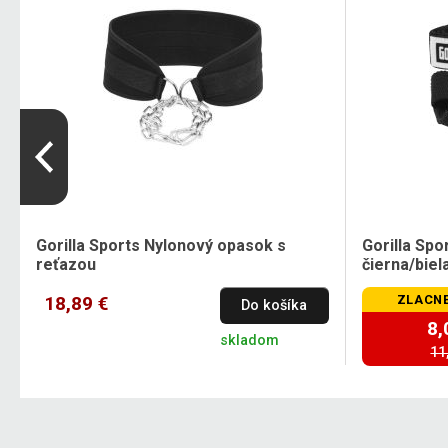
Gorilla Sports Nylonový opasok s
Gorilla Spo
reťazou
čierna/biel
18,89 €
ZLACNE
Do košíka
8,
skladom
11