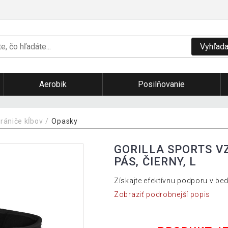
Vyhľada
Aerobik
Posilňovanie
hrániče kĺbov
Opasky
GORILLA SPORTS V
PÁS, ČIERNY, L
Získajte efektívnu podporu v bed
Zobraziť podrobnejší popis