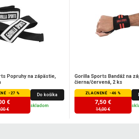
rts Popruhy na zápästie,
Gorilla Sports Bandáž na zá
a
čierna/červená, 2 ks
NÉ -27 %
ZLACNENÉ -46 %
Do košíka
00 €
7,50 €
skladom
sk
,00 €
14,00 €