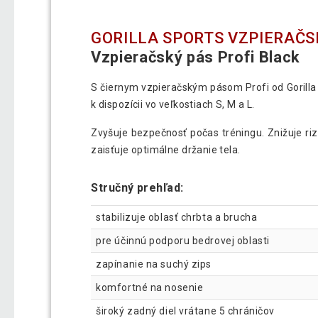
GORILLA SPORTS VZPIERAČSK
Vzpieračský pás Profi Black
S čiernym vzpieračským pásom Profi od Gorilla S
k dispozícii vo veľkostiach S, M a L.
Zvyšuje bezpečnosť počas tréningu. Znižuje riz
zaisťuje optimálne držanie tela.
Stručný prehľad:
stabilizuje oblasť chrbta a brucha
pre účinnú podporu bedrovej oblasti
zapínanie na suchý zips
komfortné na nosenie
široký zadný diel vrátane 5 chráničov