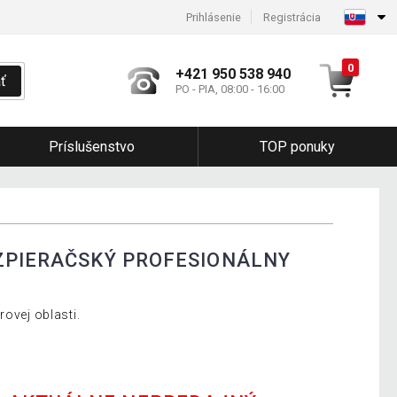
Prihlásenie
Registrácia
0
+421 950 538 940
ť
PO - PIA, 08:00 - 16:00
Príslušenstvo
TOP ponuky
ZPIERAČSKÝ PROFESIONÁLNY
rovej oblasti.