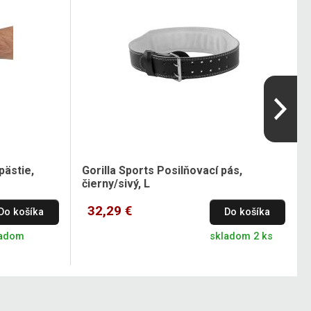
pästie,
Gorilla Sports Posilňovací pás,
čierny/sivý, L
32,29 €
Do košíka
Do košíka
ladom
skladom 2 ks