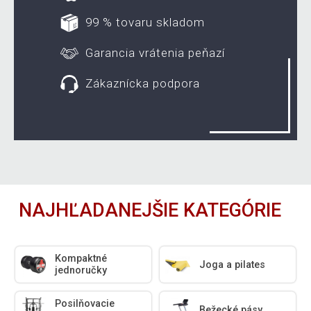
99 % tovaru skladom
Garancia vrátenia peňazí
Zákaznícka podpora
NAJHĽADANEJŠIE KATEGÓRIE
Kompaktné
Joga a pilates
jednoručky
Posilňovacie
Bežecké pásy