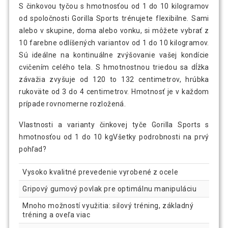
S činkovou tyčou s hmotnosťou od 1 do 10 kilogramov
od spoločnosti Gorilla Sports trénujete flexibilne. Sami
alebo v skupine, doma alebo vonku, si môžete vybrať z
10 farebne odlíšených variantov od 1 do 10 kilogramov.
Sú ideálne na kontinuálne zvýšovanie vašej kondície
cvičením celého tela. S hmotnostnou triedou sa dĺžka
závažia zvyšuje od 120 to 132 centimetrov, hrúbka
rukoväte od 3 do 4 centimetrov. Hmotnosť je v každom
prípade rovnomerne rozložená.
Vlastnosti a varianty činkovej tyče Gorilla Sports s
hmotnosťou od 1 do 10 kgVšetky podrobnosti na prvý
pohľad?
Vysoko kvalitné prevedenie vyrobené z ocele
Gripový gumový povlak pre optimálnu manipuláciu
Mnoho možností využitia: silový tréning, základný
tréning a oveľa viac