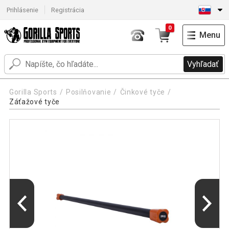
Prihlásenie
Registrácia
0
Menu
Vyhľadať
Gorilla Sports
Posilňovanie
Činkové tyče
Záťažové tyče