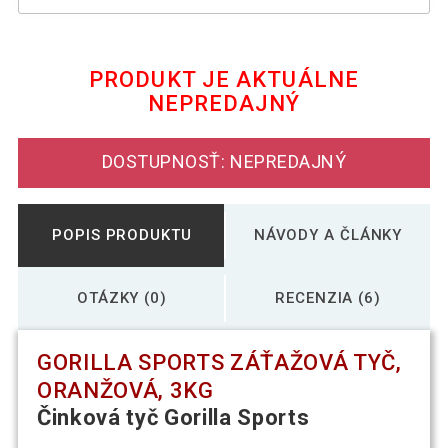
Gorilla Sports Záťažová tyč, červená, 6
38,29 €
kg
PRODUKT JE AKTUÁLNE
NEPREDAJNÝ
34,19 €
Gorilla Sports Záťažová tyč, fialová, 4 kg
DOSTUPNOSŤ: NEPREDAJNÝ
42,99 €
Gorilla Sports Záťažová tyč, modrá, 8 kg
POPIS PRODUKTU
NÁVODY A ČLÁNKY
43,59 €
Gorilla Sports Záťažová tyč, zelená, 7 kg
OTÁZKY (0)
RECENZIA (6)
GORILLA SPORTS ZÁŤAŽOVÁ TYČ,
ORANŽOVÁ, 3KG
Činková tyč Gorilla Sports