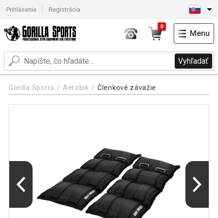
Prihlásenie
Registrácia
0
Menu
Vyhľadať
Gorilla Sports
Aerobik
Členkové závažie