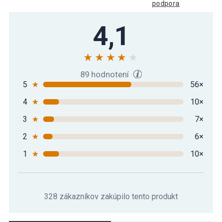
podpora
4,1
89 hodnotení
5
★
56×
4
★
10×
3
★
7×
2
★
6×
1
★
10×
328 zákazníkov zakúpilo tento produkt