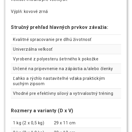
Výplň: kovové zrná
Stručný prehľad hlavných prvkov závažia:
Kvalitné spracovanie pre dlhú životnosť
Univerzálna veľkosť
Vyrobené z polyesteru šetrného k pokožke
Určené na pripevnenie na zápästia a/alebo členky
Ľahko a rýchlo nastaviteľné vďaka praktickým
suchým zipsom
Vhodné pre efektívny silový a vytrvalostný tréning
Rozmery a varianty (D x V)
1 kg (2 x 0,5 kg) 29 x 11 cm