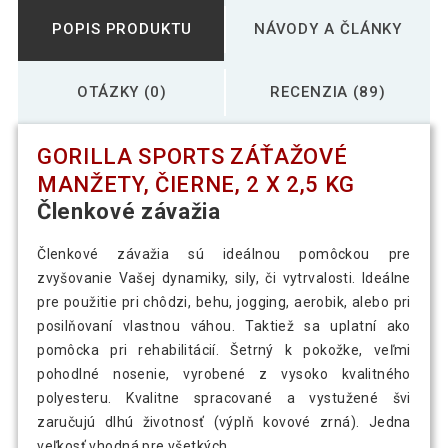
POPIS PRODUKTU
NÁVODY A ČLÁNKY
OTÁZKY (0)
RECENZIA (89)
GORILLA SPORTS ZÁŤAŽOVÉ
MANŽETY, ČIERNE, 2 X 2,5 KG
Členkové závažia
Členkové závažia sú ideálnou pomôckou pre
zvyšovanie Vašej dynamiky, sily, či vytrvalosti. Ideálne
pre použitie pri chôdzi, behu, jogging, aerobik, alebo pri
posilňovaní vlastnou váhou. Taktiež sa uplatní ako
pomôcka pri rehabilitácií. Šetrný k pokožke, veľmi
pohodlné nosenie, vyrobené z vysoko kvalitného
polyesteru. Kvalitne spracované a vystužené švi
zaručujú dlhú životnosť (výplň kovové zrná). Jedna
veľkosť vhodná pre všetkých.