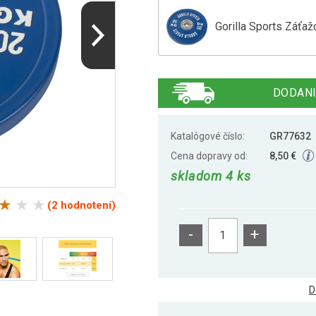
Gorilla Sports Záťa
Gorilla Sports Záťa
DODANI
Gorilla Sports Záťa
Katalógové číslo:
GR77632
Cena dopravy od:
8,50 €
skladom 4 ks
Gorilla Sports Záťa
(2 hodnotení)
-
+
Gorilla Sports Záťa
D