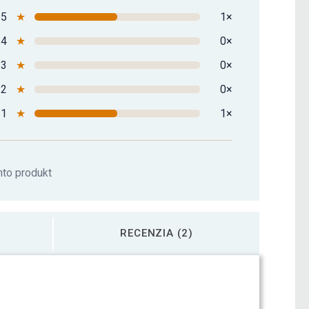
5
★
1×
4
★
0×
3
★
0×
2
★
0×
1
★
1×
nto produkt
RECENZIA (2)