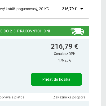
žový kotúč, pogumovaný, 20 KG
216,79 €
žový kotúč, pogumovaný, 10 KG
112,09 €
E DO 2-3 PRACOVNÝCH DNÍ
211,00 €
žový kotúč, pogumovaný, 15 KG
216,79 €
164,30 €
Cena bez DPH
306,00 €
176,25 €
žový kotúč, pogumovaný, 25 KG
142,50 €
Pridať do košíka
žový kotúč, pogumovaný, 5 KG
60,39 €
oprava a platba
Zákaznícka podpora