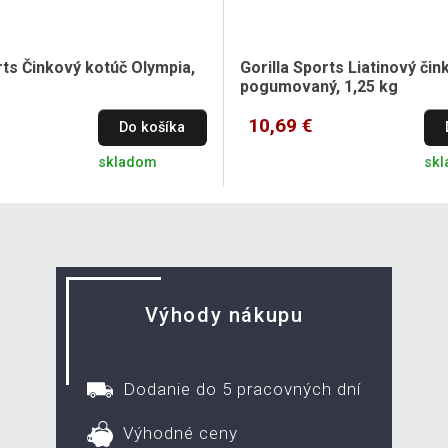
rts Činkový kotúč Olympia,
Gorilla Sports Liatinový čin
pogumovaný, 1,25 kg
10,69 €
Do košíka
skladom
sk
Výhody nákupu
Dodanie do 5 pracovných dní
Výhodné ceny