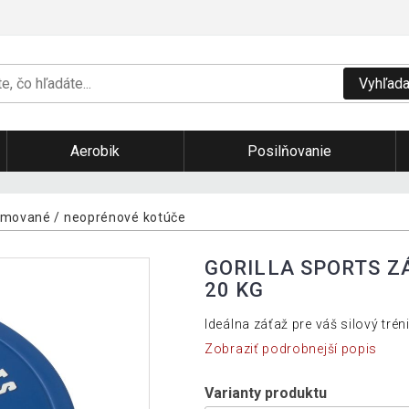
Vyhľada
Aerobik
Posilňovanie
mované / neoprénové kotúče
GORILLA SPORTS Z
20 KG
Ideálna záťaž pre váš silový trén
Zobraziť podrobnejší popis
Varianty produktu