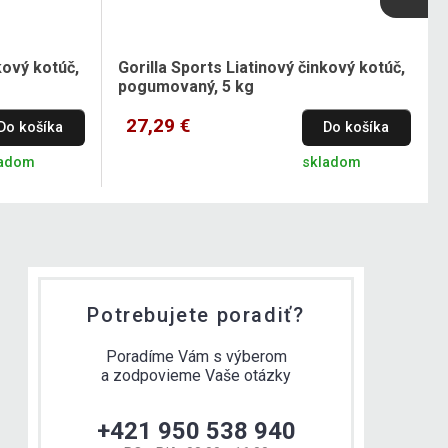
kový kotúč,
Gorilla Sports Liatinový činkový kotúč,
pogumovaný, 5 kg
27,29 €
Do košíka
Do košíka
ladom
skladom
Potrebujete poradiť?
Poradíme Vám s výberom
a zodpovieme Vaše otázky
+421 950 538 940