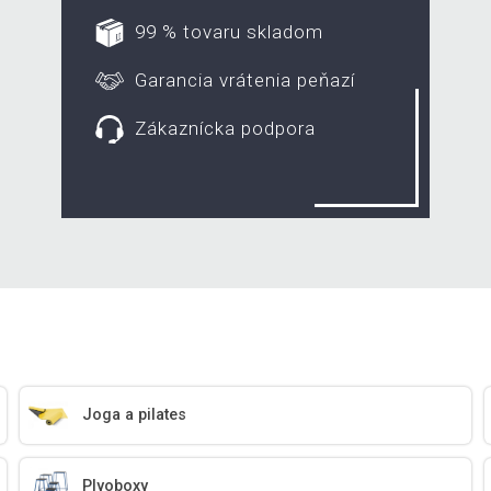
99 % tovaru skladom
Garancia vrátenia peňazí
Zákaznícka podpora
Joga a pilates
Plyoboxy