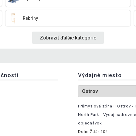
Rebriny
Zobraziť ďalšie kategórie
očnosti
Výdajné miesto
Průmyslová zóna II Ostrov - 
North Park - Výdaj nadrozm
objednávok
Dolní Žďár 104