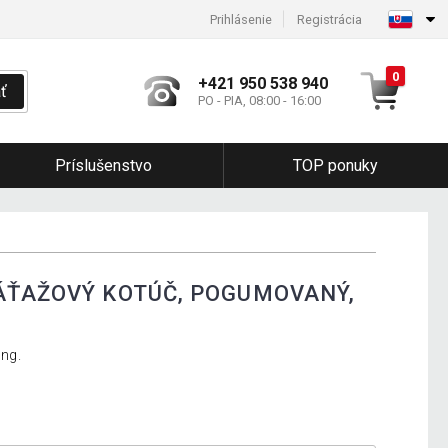
Prihlásenie
Registrácia
0
+421 950 538 940
ť
PO - PIA, 08:00 - 16:00
Príslušenstvo
TOP ponuky
ÁŤAŽOVÝ KOTÚČ, POGUMOVANÝ,
ing.