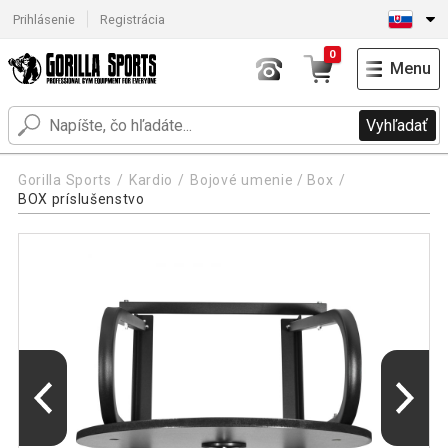
Prihlásenie
Registrácia
0
Menu
Vyhľadať
Gorilla Sports
Kardio
Bojové umenie / Box
BOX príslušenstvo