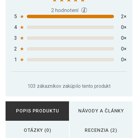
2 hodnotení
5
★
2×
4
★
0×
3
★
0×
2
★
0×
1
★
0×
103 zákazníkov zakúpilo tento produkt
POPIS PRODUKTU
NÁVODY A ČLÁNKY
OTÁZKY (0)
RECENZIA (2)