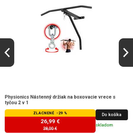
Physionics Nástenný držiak na boxovacie vrece s
tyčou 2 v 1
ZLACNENÉ -29 %
Do košíka
26,99 €
skladom
38,00 €