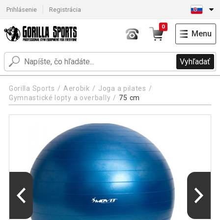
Prihlásenie
Registrácia
0
Menu
Vyhľadať
Gorilla Sports
Aerobik
Joga a pilates
Gymnastické lopty a overbally
75 cm