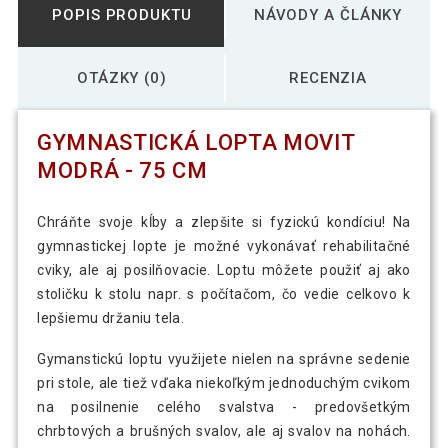
POPIS PRODUKTU
NÁVODY A ČLÁNKY
OTÁZKY (0)
RECENZIA
GYMNASTICKÁ LOPTA MOVIT
MODRÁ - 75 CM
Chráňte svoje kĺby a zlepšite si fyzickú kondíciu! Na
gymnastickej lopte je možné vykonávať rehabilitačné
cviky, ale aj posilňovacie. Loptu môžete použiť aj ako
stoličku k stolu napr. s počítačom, čo vedie celkovo k
lepšiemu držaniu tela.
Gymanstickú loptu využijete nielen na správne sedenie
pri stole, ale tiež vďaka niekoľkým jednoduchým cvikom
na posilnenie celého svalstva - predovšetkým
chrbtových a brušných svalov, ale aj svalov na nohách.