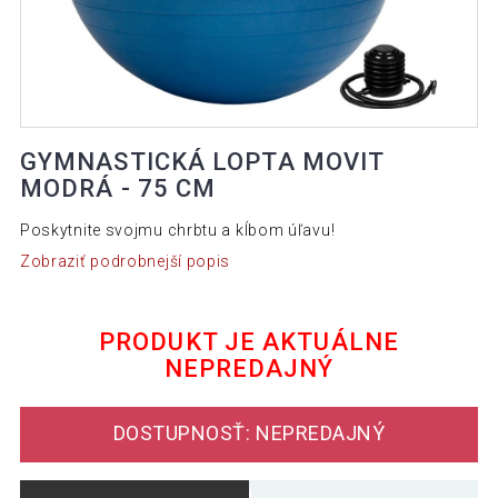
GYMNASTICKÁ LOPTA MOVIT
MODRÁ - 75 CM
Poskytnite svojmu chrbtu a kĺbom úľavu!
Zobraziť podrobnejší popis
PRODUKT JE AKTUÁLNE
NEPREDAJNÝ
DOSTUPNOSŤ: NEPREDAJNÝ