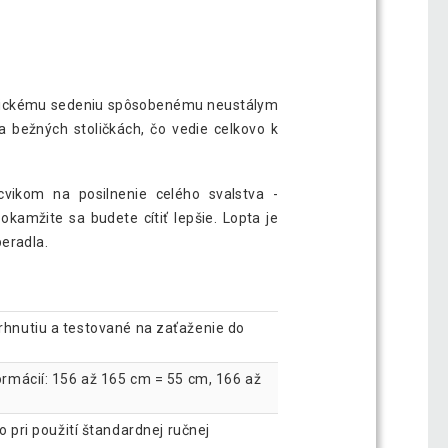
namickému sedeniu spôsobenému neustálym
 bežných stoličkách, čo vedie celkovo k
cvikom na posilnenie celého svalstva -
okamžite sa budete cítiť lepšie. Lopta je
peradla.
trhnutiu a testované na zaťaženie do
formácií: 156 až 165 cm = 55 cm, 166 až
pri použití štandardnej ručnej