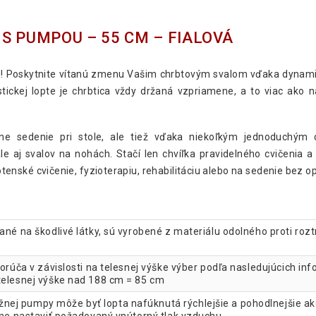
S PUMPOU – 55 CM – FIALOVÁ
díciu! Poskytnite vítanú zmenu Vašim chrbtovým svalom vďaka dy
kej lopte je chrbtica vždy držaná vzpriamene, a to viac ako na
vne sedenie pri stole, ale tiež vďaka niekoľkým jednoduchým 
 aj svalov na nohách. Stačí len chvíľka pravidelného cvičenia a 
hotenské cvičenie, fyzioterapiu, rehabilitáciu alebo na sedenie bez o
ané na škodlivé látky, sú vyrobené z materiálu odolného proti roz
orúča v závislosti na telesnej výške výber podľa nasledujúcich in
telesnej výške nad 188 cm = 85 cm
ej pumpy môže byť lopta nafúknutá rýchlejšie a pohodlnejšie ako 