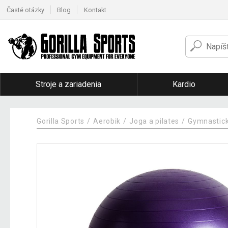
Časté otázky
Blog
Kontakt
Stroje a zariadenia
Kardio
Gorilla Sports
Aerobik
Joga a pilates
Gymnastické