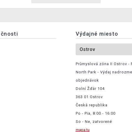
očnosti
Výdajné miesto
Průmyslová zóna II Ostrov - 
North Park - Výdaj nadrozm
objednávok
Dolní Žďár 104
363 01 Ostrov
Česká republika
Po - Pia, 8:00 - 16:00
So - Ne, zatvorené
mapa tu