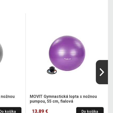
 nožnou
MOVIT Gymnastická lopta s nožnou
pumpou, 55 cm, fialová
13,89 €
Do košíka
Do košíka