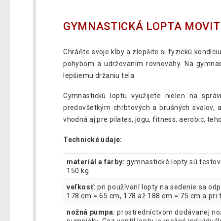
GYMNASTICKÁ LOPTA MOVIT 
Chráňte svoje kĺby a zlepšite si fyzickú kon
pohybom a udržovaním rovnováhy. Na gymnastic
lepšiemu držaniu tela.
Gymnastickú loptu využijete nielen na sprá
predovšetkým chrbtových a brušných svalov, ale
vhodná aj pre pilates, jógu, fitness, aerobic, te
Technické údaje:
materiál a farby:
gymnastické lopty sú testov
150 kg
veľkosť:
pri používaní lopty na sedenie sa odp
178 cm = 65 cm, 178 až 188 cm = 75 cm a pri 
nožná pumpa:
prostredníctvom dodávanej nožn