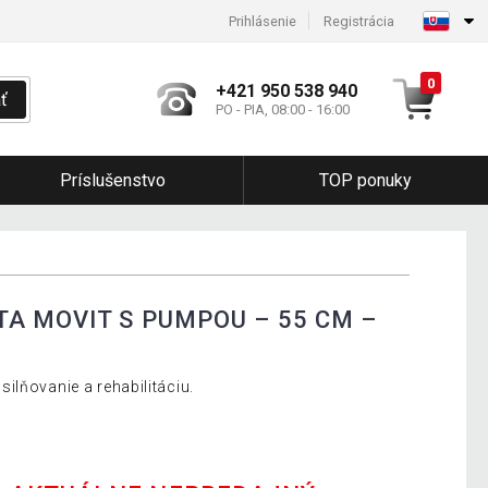
Prihlásenie
Registrácia
0
+421 950 538 940
ť
PO - PIA, 08:00 - 16:00
Príslušenstvo
TOP ponuky
A MOVIT S PUMPOU – 55 CM –
ilňovanie a rehabilitáciu.