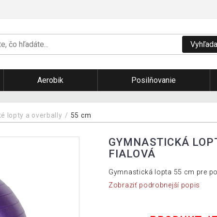
Vyhľada
Aerobik
Posilňovanie
 lopty a overbally
55 cm
GYMNASTICKÁ LOPT
FIALOVÁ
Gymnastická lopta 55 cm pre pos
Zobraziť podrobnejší popis