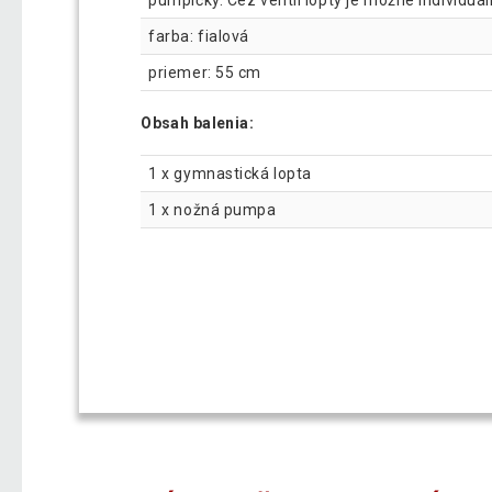
pumpičky. Cez ventil lopty je možné individu
farba: fialová
priemer: 55 cm
Obsah balenia:
1 x gymnastická lopta
1 x nožná pumpa