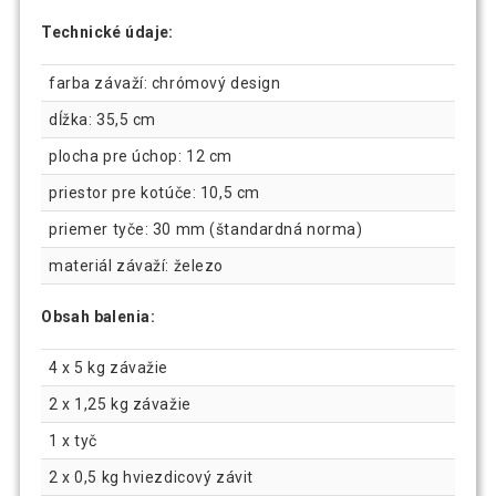
Technické údaje:
farba závaží: chrómový design
dĺžka: 35,5 cm
plocha pre úchop: 12 cm
priestor pre kotúče: 10,5 cm
priemer tyče: 30 mm (štandardná norma)
materiál závaží: železo
Obsah balenia:
4 x 5 kg závažie
2 x 1,25 kg závažie
1 x tyč
2 x 0,5 kg hviezdicový závit