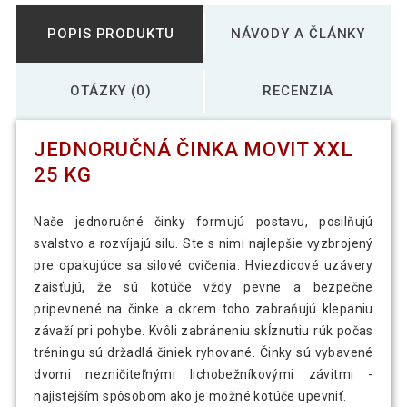
POPIS PRODUKTU
NÁVODY A ČLÁNKY
OTÁZKY (0)
RECENZIA
JEDNORUČNÁ ČINKA MOVIT XXL
25 KG
Naše jednoručné činky formujú postavu, posilňujú
svalstvo a rozvíjajú silu. Ste s nimi najlepšie vyzbrojený
pre opakujúce sa silové cvičenia. Hviezdicové uzávery
zaisťujú, že sú kotúče vždy pevne a bezpečne
pripevnené na činke a okrem toho zabraňujú klepaniu
závaží pri pohybe. Kvôli zabráneniu skĺznutiu rúk počas
tréningu sú držadlá činiek ryhované. Činky sú vybavené
dvomi nezničiteľnými lichobežníkovými závitmi -
najistejším spôsobom ako je možné kotúče upevniť.