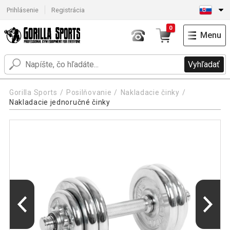
Prihlásenie
Registrácia
0
Menu
Vyhľadať
Gorilla Sports
Posilňovanie
Nakladacie činky
Nakladacie jednoručné činky