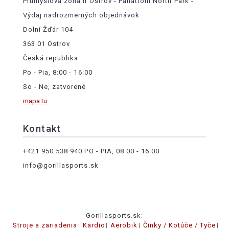
Průmyslová zóna II Ostrov - Panattoni North Park -
Výdaj nadrozmerných objednávok
Dolní Žďár 104
363 01 Ostrov
Česká republika
Po - Pia, 8:00 - 16:00
So - Ne, zatvorené
mapa tu
Kontakt
+421 950 538 940
PO - PIA, 08:00 - 16:00
info@gorillasports.sk
Gorillasports.sk:
Stroje a zariadenia
Kardio
Aerobik
Činky / Kotúče / Tyče