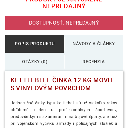
NEPREDAJNÝ
Kettlebell činka 4 kg MOVIT s vinylovým
22,69 €
povrchom
DOSTUPNOSŤ: NEPREDAJNÝ
POPIS PRODUKTU
NÁVODY A ČLÁNKY
OTÁZKY (0)
RECENZIA
KETTLEBELL ČINKA 12 KG MOVIT
S VINYLOVÝM POVRCHOM
Jednoručné činky typu kettlebell sú už niekoľko rokov
obľúbené nielen u profesionálnych športovcov,
predovšetkým so zameraním na bojové športy, ale tiež
pri vojenskom výcviku armády i policajných zložiek a