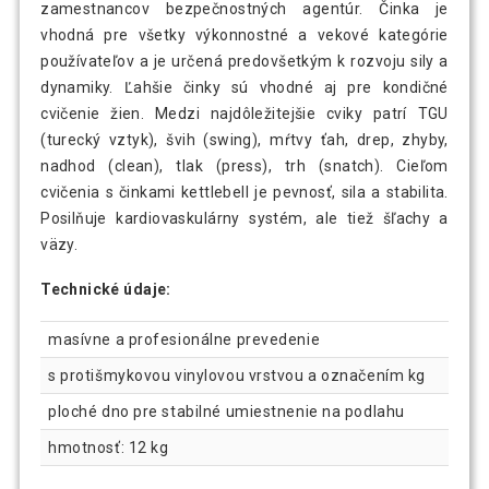
zamestnancov bezpečnostných agentúr. Činka je
vhodná pre všetky výkonnostné a vekové kategórie
používateľov a je určená predovšetkým k rozvoju sily a
dynamiky. Ľahšie činky sú vhodné aj pre kondičné
cvičenie žien. Medzi najdôležitejšie cviky patrí TGU
(turecký vztyk), švih (swing), mŕtvy ťah, drep, zhyby,
nadhod (clean), tlak (press), trh (snatch). Cieľom
cvičenia s činkami kettlebell je pevnosť, sila a stabilita.
Posilňuje kardiovaskulárny systém, ale tiež šľachy a
väzy.
Technické údaje:
masívne a profesionálne prevedenie
s protišmykovou vinylovou vrstvou a označením kg
ploché dno pre stabilné umiestnenie na podlahu
hmotnosť: 12 kg