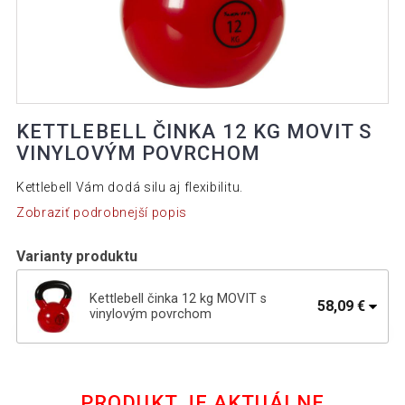
KETTLEBELL ČINKA 12 KG MOVIT S
VINYLOVÝM POVRCHOM
Kettlebell Vám dodá silu aj flexibilitu.
Zobraziť podrobnejší popis
Varianty produktu
Kettlebell činka 12 kg MOVIT s
58,09 €
vinylovým povrchom
108,00 €
Kettlebell činka 22 kg MOVIT s
55,99 €
vinylovým povrchom
PRODUKT JE AKTUÁLNE