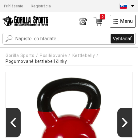
Prihlásenie
Registrácia
0
Menu
Vyhľadať
Gorilla Sports
Posilňovanie
Kettlebelly
Pogumované kettlebell činky