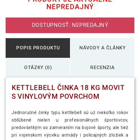
NEPREDAJNÝ
Kettlebell činka 4 kg MOVIT s vinylovým
22,69 €
povrchom
DOSTUPNOSŤ: NEPREDAJNÝ
POPIS PRODUKTU
NÁVODY A ČLÁNKY
OTÁZKY (0)
RECENZIA
KETTLEBELL ČINKA 18 KG MOVIT
S VINYLOVÝM POVRCHOM
Jednoručné činky typu kettlebell sú už niekoľko rokov
obľúbené nielen u profesionálnych športovcov,
predovšetkým so zameraním na bojové športy, ale tiež
pri vojenskom výcviku armády i policajných zložiek a