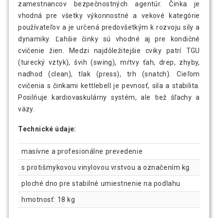
zamestnancov bezpečnostných agentúr. Činka je
vhodná pre všetky výkonnostné a vekové kategórie
používateľov a je určená predovšetkým k rozvoju sily a
dynamiky. Ľahšie činky sú vhodné aj pre kondičné
cvičenie žien. Medzi najdôležitejšie cviky patrí TGU
(turecký vztyk), švih (swing), mŕtvy ťah, drep, zhyby,
nadhod (clean), tlak (press), trh (snatch). Cieľom
cvičenia s činkami kettlebell je pevnosť, sila a stabilita.
Posilňuje kardiovaskulárny systém, ale tiež šľachy a
väzy.
Technické údaje:
masívne a profesionálne prevedenie
s protišmykovou vinylovou vrstvou a označením kg
ploché dno pre stabilné umiestnenie na podlahu
hmotnosť: 18 kg