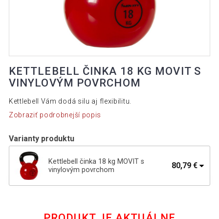
KETTLEBELL ČINKA 18 KG MOVIT S
VINYLOVÝM POVRCHOM
Kettlebell Vám dodá silu aj flexibilitu.
Zobraziť podrobnejší popis
Varianty produktu
Kettlebell činka 18 kg MOVIT s
80,79 €
vinylovým povrchom
108,00 €
Kettlebell činka 22 kg MOVIT s
55,99 €
vinylovým povrchom
PRODUKT JE AKTUÁLNE