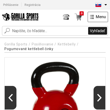
Prihlásenie
Registrácia
0
Menu
Vyhľadať
Gorilla Sports
Posilňovanie
Kettlebelly
Pogumované kettlebell činky