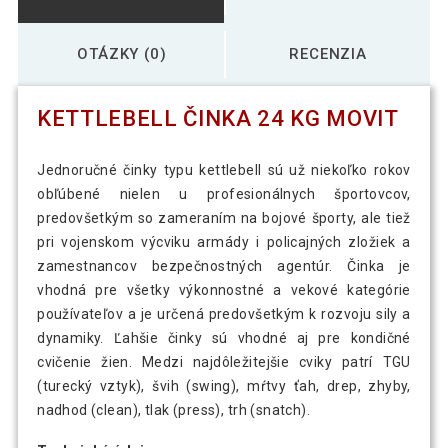
OTÁZKY (0)
RECENZIA
KETTLEBELL ČINKA 24 KG MOVIT
Jednoručné činky typu kettlebell sú už niekoľko rokov
obľúbené nielen u profesionálnych športovcov,
predovšetkým so zameraním na bojové športy, ale tiež
pri vojenskom výcviku armády i policajných zložiek a
zamestnancov bezpečnostných agentúr. Činka je
vhodná pre všetky výkonnostné a vekové kategórie
používateľov a je určená predovšetkým k rozvoju sily a
dynamiky. Ľahšie činky sú vhodné aj pre kondičné
cvičenie žien. Medzi najdôležitejšie cviky patrí TGU
(turecký vztyk), švih (swing), mŕtvy ťah, drep, zhyby,
nadhod (clean), tlak (press), trh (snatch).