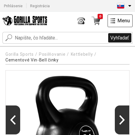
Prihlásenie
Registrácia
0
Menu
Vyhľadať
Gorilla Sports
Posilňovanie
Kettlebelly
Cementové Vin-Bell činky