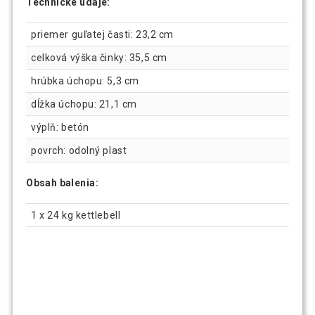
Technické údaje:
priemer guľatej časti: 23,2 cm
celková výška činky: 35,5 cm
hrúbka úchopu: 5,3 cm
dĺžka úchopu: 21,1 cm
výplň: betón
povrch: odolný plast
Obsah balenia:
1 x 24 kg kettlebell