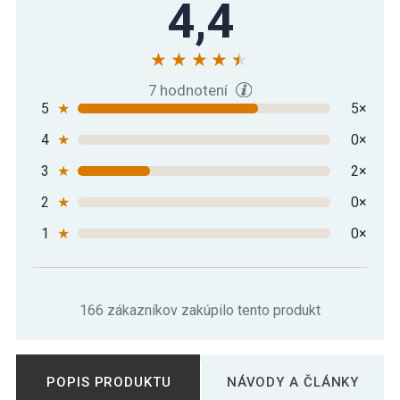
4,4
7 hodnotení
5
★
5×
4
★
0×
3
★
2×
2
★
0×
1
★
0×
166 zákazníkov zakúpilo tento produkt
POPIS PRODUKTU
NÁVODY A ČLÁNKY