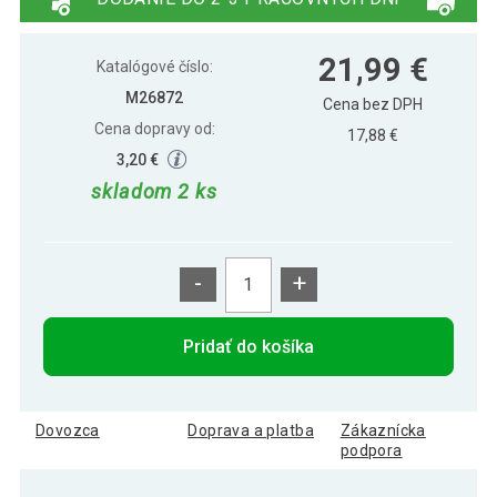
28,99 €
Kettlebell činka 12 kg MOVIT
21,99 €
Katalógové číslo:
M26872
Cena bez DPH
Cena dopravy od:
17,88 €
34,19 €
Kettlebell činka 14 kg MOVIT
3,20 €
skladom 2 ks
39,69 €
Kettlebell činka 20 kg MOVIT
-
+
11,19 €
Kettlebell činka 3 kg MOVIT
Pridať do košíka
14,99 €
Kettlebell činka 5 kg MOVIT
Dovozca
Doprava a platba
Zákaznícka
podpora