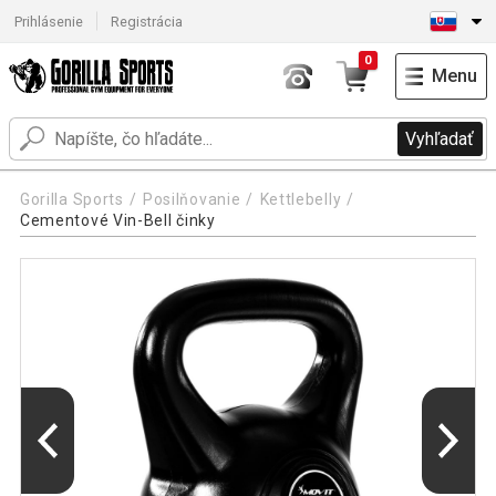
Prihlásenie
Registrácia
0
Menu
Vyhľadať
Gorilla Sports
Posilňovanie
Kettlebelly
Cementové Vin-Bell činky