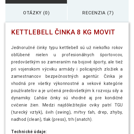
OTÁZKY (0)
RECENZIA (7)
KETTLEBELL ČINKA 8 KG MOVIT
Jednoručné činky typu kettlebell sú už niekoľko rokov
obľúbené nielen u profesionálnych športovcov,
predovšetkým so zameraním na bojové športy, ale tiež
pri vojenskom výcviku armády i policajných zložiek a
zamestnancov bezpečnostných agentúr. Činka je
vhodná pre všetky výkonnostné a vekové kategórie
používateľov a je určená predovšetkým k rozvoju sily a
dynamiky. Ľahšie činky sú vhodné aj pre kondičné
cvičenie žien. Medzi najdôležitejšie cviky patrí TGU
(turecký vztyk), švih (swing), mŕtvy ťah, drep, zhyby,
nadhod (clean), tlak (press), trh (snatch).
Technické údaje: