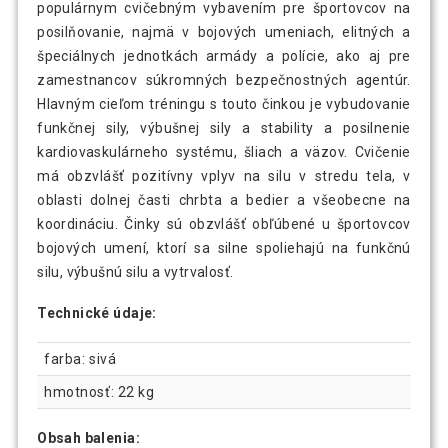
populárnym cvičebným vybavením pre športovcov na
posilňovanie, najmä v bojových umeniach, elitných a
28,79 €
KETTLEBELL ČINKA MOVIT® - 6 kg
špeciálnych jednotkách armády a polície, ako aj pre
zamestnancov súkromných bezpečnostných agentúr.
Hlavným cieľom tréningu s touto činkou je vybudovanie
Kettlebell činka neoprenová červená - 8
funkčnej sily, výbušnej sily a stability a posilnenie
31,89 €
kg
kardiovaskulárneho systému, šliach a väzov. Cvičenie
má obzvlášť pozitívny vplyv na silu v stredu tela, v
oblasti dolnej časti chrbta a bedier a všeobecne na
koordináciu. Činky sú obzvlášť obľúbené u športovcov
bojových umení, ktorí sa silne spoliehajú na funkčnú
silu, výbušnú silu a vytrvalosť.
Technické údaje:
farba: sivá
hmotnosť: 22 kg
Obsah balenia: