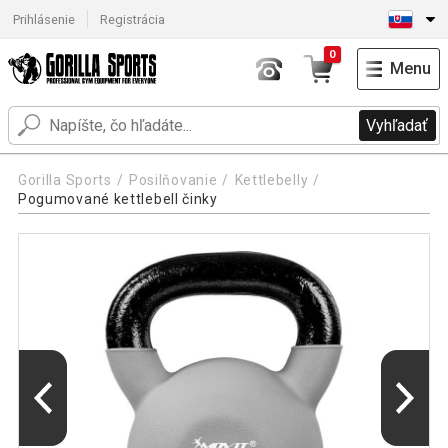
Prihlásenie
Registrácia
0
Menu
Vyhľadať
Gorilla Sports
Posilňovanie
Kettlebelly
Pogumované kettlebell činky