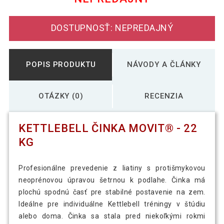
57,29 €
Kettlebell činka MOVIT - 16 kg
DOSTUPNOSŤ: NEPREDAJNÝ
71,19 €
Kettlebell činka MOVIT - 20 kg
POPIS PRODUKTU
NÁVODY A ČLÁNKY
39,59 €
KETTLEBELL ČINKA MOVIT® - 10 kg
OTÁZKY (0)
RECENZIA
KETTLEBELL ČINKA MOVIT® - 22
63,49 €
KETTLEBELL ČINKA MOVIT® - 18 kg
KG
14,69 €
Kettlebell činka MOVIT® - 2 kg
Profesionálne prevedenie z liatiny s protišmykovou
neoprénovou úpravou šetrnou k podlahe. Činka má
plochú spodnú časť pre stabilné postavenie na zem.
Ideálne pre individuálne Kettlebell tréningy v štúdiu
18,99 €
Kettlebell činka MOVIT® - 4 kg
alebo doma. Činka sa stala pred niekoľkými rokmi