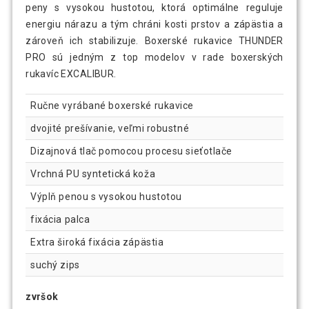
peny s vysokou hustotou, ktorá optimálne reguluje
energiu nárazu a tým chráni kosti prstov a zápästia a
zároveň ich stabilizuje. Boxerské rukavice THUNDER
PRO sú jedným z top modelov v rade boxerských
rukavíc EXCALIBUR.
Ručne vyrábané boxerské rukavice
dvojité prešívanie, veľmi robustné
Dizajnová tlač pomocou procesu sieťotlače
Vrchná PU syntetická koža
Výplň penou s vysokou hustotou
fixácia palca
Extra široká fixácia zápästia
suchý zips
zvršok