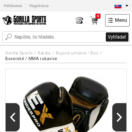
Prihlásenie
Registrácia
0
Menu
Vyhľadať
Gorilla Sports
Kardio
Bojové umenie / Box
Boxerské / MMA rukavice