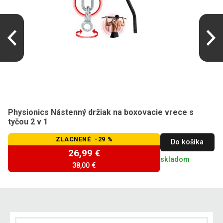
Physionics Nástenný držiak na boxovacie vrece s
tyčou 2 v 1
ZLACNENÉ -29 %
Do košíka
26,99 €
skladom
38,00 €