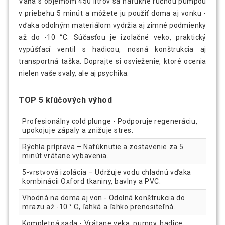
Vaňa s objemom 450 litrov sa nafúkne ručnou pumpou
v priebehu 5 minút a môžete ju použiť doma aj vonku -
vďaka odolným materiálom vydržia aj zimné podmienky
až do -10 °C. Súčasťou je izolačné veko, praktický
vypúšťací ventil s hadicou, nosná konštrukcia aj
transportná taška. Doprajte si osvieženie, ktoré ocenia
nielen vaše svaly, ale aj psychika.
TOP 5 kľúčových výhod
Profesionálny cold plunge - Podporuje regeneráciu,
upokojuje zápaly a znižuje stres.
Rýchla príprava – Nafúknutie a zostavenie za 5
minút vrátane vybavenia.
5-vrstvová izolácia – Udržuje vodu chladnú vďaka
kombinácii Oxford tkaniny, bavlny a PVC.
Vhodná na doma aj von - Odolná konštrukcia do
mrazu až -10 ° C, ľahká a ľahko prenositeľná.
Kompletná sada - Vrátane veka, pumpy, hadice,