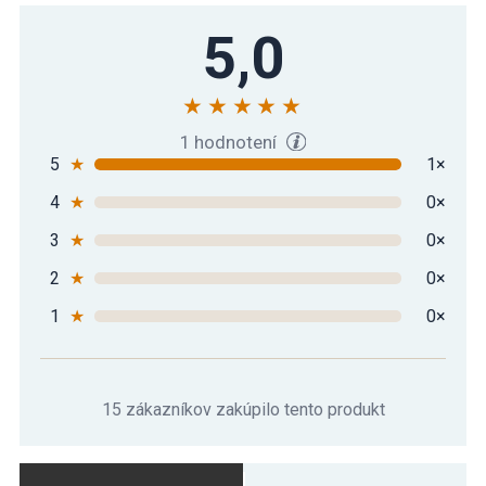
5,0
1 hodnotení
5
★
1×
4
★
0×
3
★
0×
2
★
0×
1
★
0×
15 zákazníkov zakúpilo tento produkt