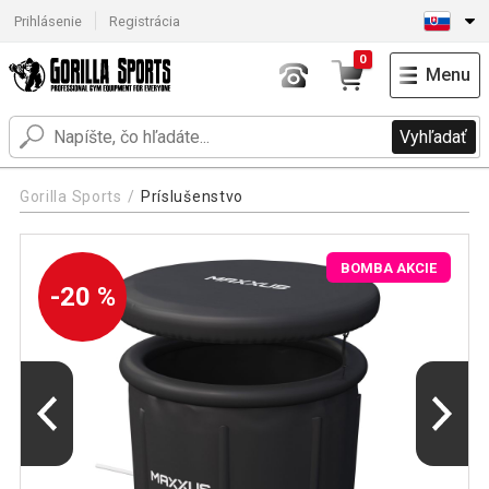
Prihlásenie
Registrácia
0
Menu
Vyhľadať
Gorilla Sports
Príslušenstvo
BOMBA AKCIE
-20 %