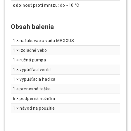
odolnosť proti mrazu:
do −10 °C
Obsah balenia
1 × nafukovacia vaňa MAXXUS
1 × izolačné veko
1 × ručná pumpa
1 × vypúšťací ventil
1 × vypúšťacia hadica
1 × prenosná taška
6 × podperná nožička
1 × návod na použitie