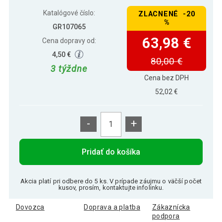
Katalógové číslo:
ZLACNENÉ -20
%
GR107065
63,98 €
Cena dopravy od:
4,50 €
80,00 €
3 týždne
Cena bez DPH
52,02 €
-
+
Pridať do košíka
Akcia platí pri odbere do 5 ks. V prípade záujmu o väčší počet
kusov, prosím, kontaktujte infolinku.
Dovozca
Doprava a platba
Zákaznícka
podpora