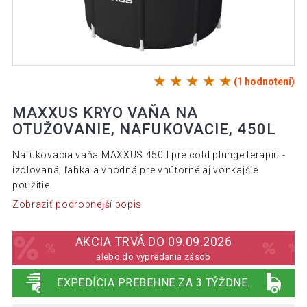
(1 hodnotení)
MAXXUS KRYO VAŇA NA
OTUŽOVANIE, NAFUKOVACIE, 450L
Nafukovacia vaňa MAXXUS 450 l pre cold plunge terapiu -
izolovaná, ľahká a vhodná pre vnútorné aj vonkajšie
použitie.
Zobraziť podrobnejší popis
AKCIA TRVÁ DO 09.09.2026
alebo do vypredania zásob
EXPEDÍCIA PREBEHNE ZA 3 TÝŽDNE.