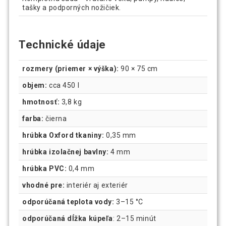
tašky a podporných nožičiek.
Technické údaje
rozmery (priemer × výška):
90 × 75 cm
objem:
cca 450 l
hmotnosť:
3,8 kg
farba:
čierna
hrúbka Oxford tkaniny:
0,35 mm
hrúbka izolačnej bavlny:
4 mm
hrúbka PVC:
0,4 mm
vhodné pre:
interiér aj exteriér
odporúčaná teplota vody:
3–15 °C
odporúčaná dĺžka kúpeľa
: 2–15 minút