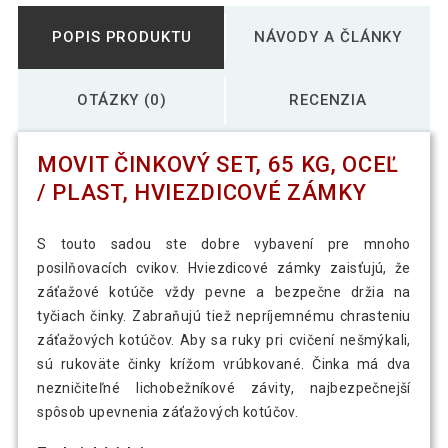
POPIS PRODUKTU
NÁVODY A ČLÁNKY
OTÁZKY (0)
RECENZIA
MOVIT ČINKOVÝ SET, 65 KG, OCEĽ
/ PLAST, HVIEZDICOVÉ ZÁMKY
S touto sadou ste dobre vybavení pre mnoho
posilňovacích cvikov. Hviezdicové zámky zaisťujú, že
záťažové kotúče vždy pevne a bezpečne držia na
tyčiach činky. Zabraňujú tiež nepríjemnému chrasteniu
záťažových kotúčov. Aby sa ruky pri cvičení nešmýkali,
sú rukoväte činky krížom vrúbkované. Činka má dva
nezničiteľné lichobežníkové závity, najbezpečnejší
spôsob upevnenia záťažových kotúčov.