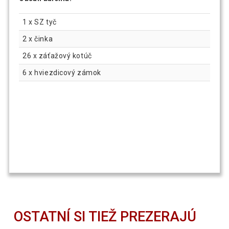
1 x SZ tyč
2 x činka
26 x záťažový kotúč
6 x hviezdicový zámok
OSTATNÍ SI TIEŽ PREZERAJÚ