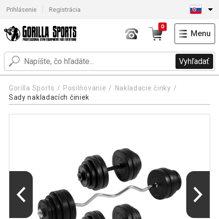
Prihlásenie
Registrácia
0
Menu
Vyhľadať
Gorilla Sports
Posilňovanie
Nakladacie činky
Sady nakladacích činiek