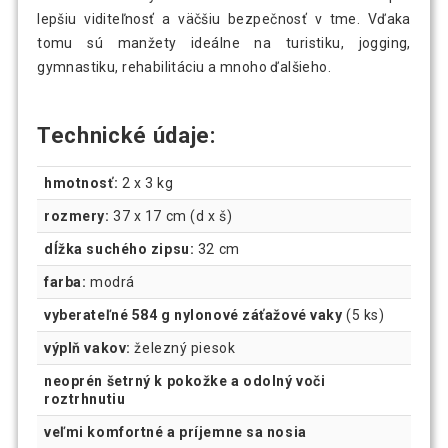
lepšiu viditeľnosť a väčšiu bezpečnosť v tme. Vďaka
tomu sú manžety ideálne na turistiku, jogging,
gymnastiku, rehabilitáciu a mnoho ďalšieho.
Technické údaje:
hmotnosť:
2 x 3 kg
rozmery:
37 x 17 cm (d x š)
dĺžka suchého zipsu:
32 cm
farba:
modrá
vyberateľné 584 g nylonové záťažové vaky
(5 ks)
výplň vakov:
železný piesok
neoprén šetrný k pokožke a odolný voči
roztrhnutiu
veľmi komfortné a príjemne sa nosia