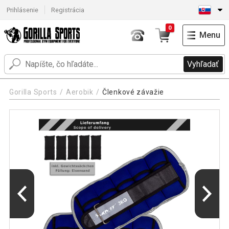
Prihlásenie
Registrácia
0
Menu
Vyhľadať
Gorilla Sports
Aerobik
Členkové závažie