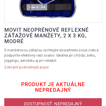
MOVIT NEOPRÉNOVÉ REFLEXNÉ
ZÁŤAŽOVÉ MANŽETY, 2 X 3 KG,
MODRÉ
S manžetovou záťažou rýchlejšie dosiahnete svoje ciele a
podporíte efektívny rast svalov. Ideálna pri chôdzi, behu,
joggingu, aerobiku aj pri rehabili
Zobraziť podrobnejší popis
PRODUKT JE AKTUÁLNE
NEPREDAJNÝ
DOSTUPNOSŤ: NEPREDAJNÝ