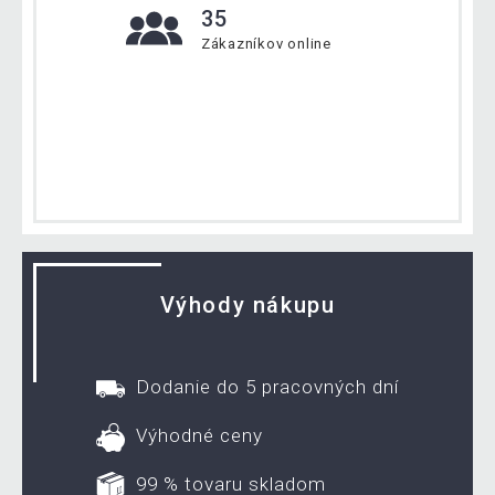
35
Zákazníkov online
Výhody nákupu
Dodanie do 5 pracovných dní
Výhodné ceny
99 % tovaru skladom