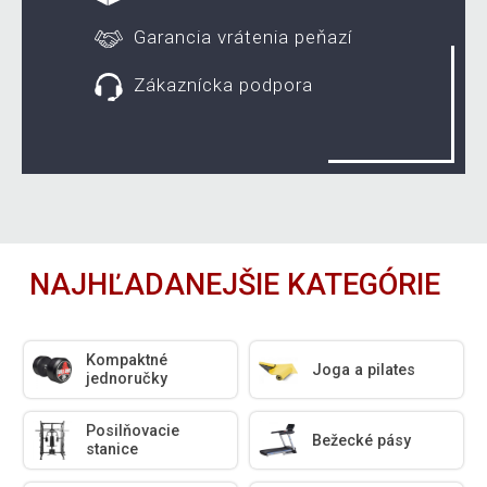
Garancia vrátenia peňazí
Zákaznícka podpora
NAJHĽADANEJŠIE KATEGÓRIE
Kompaktné
Joga a pilates
jednoručky
Posilňovacie
Bežecké pásy
stanice