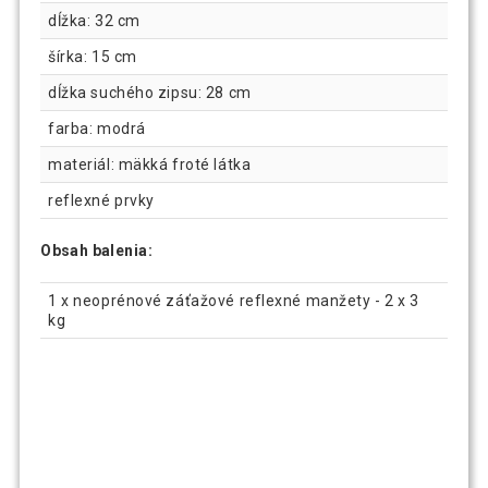
dĺžka: 32 cm
šírka: 15 cm
dĺžka suchého zipsu: 28 cm
farba: modrá
materiál: mäkká froté látka
reflexné prvky
Obsah balenia:
1 x neoprénové záťažové reflexné manžety - 2 x 3
kg