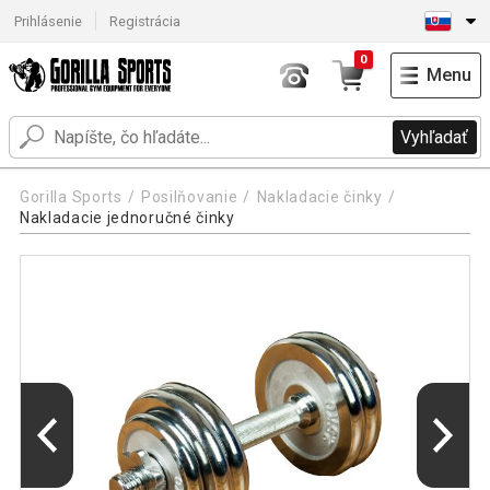
Prihlásenie
Registrácia
0
Menu
Vyhľadať
Gorilla Sports
Posilňovanie
Nakladacie činky
Nakladacie jednoručné činky