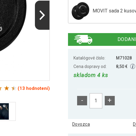
MOVIT sada 2 kusov z
MOVIT sada 2 kusov z
DODANI
MOVIT sada 2 kusov z
Katalógové číslo:
M71028
Cena dopravy od:
8,50 €
skladom 4 ks
(13 hodnotení)
-
+
Dovozca
D