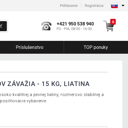
Prihlásenie
Registrácia
0
+421 950 538 940
ť
PO - PIA, 08:00 - 16:00
Príslušenstvo
TOP ponuky
V ZÁVAŽIA - 15 KG, LIATINA
oko kvalitnej a pevnej liatiny, rozmerovo stabilnej a
 posilňovacie vybavenie.