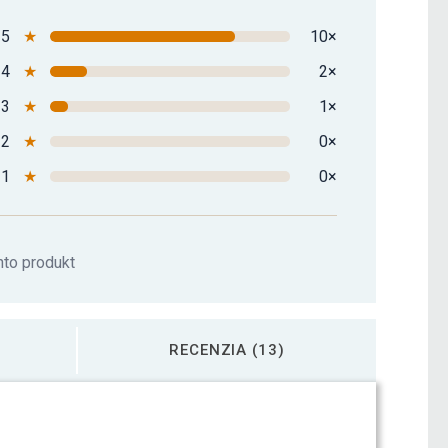
5
★
10×
4
★
2×
3
★
1×
2
★
0×
1
★
0×
nto produkt
RECENZIA (13)