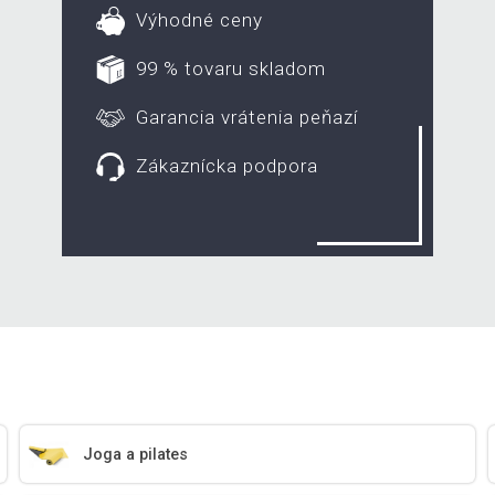
Výhodné ceny
99 % tovaru skladom
Garancia vrátenia peňazí
Zákaznícka podpora
Joga a pilates