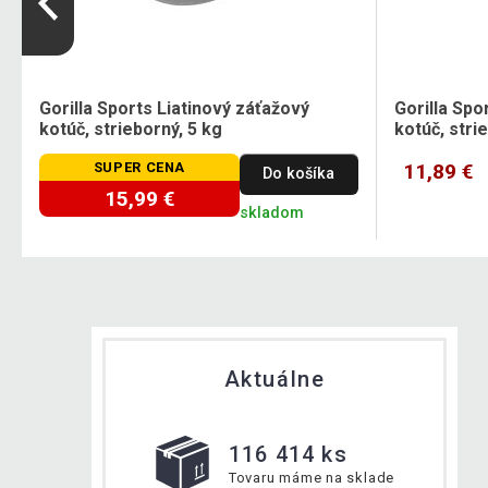
Gorilla Sports Liatinový záťažový
Gorilla Spo
kotúč, strieborný, 5 kg
kotúč, stri
SUPER CENA
11,89 €
Do košíka
15,99 €
skladom
Aktuálne
116 414 ks
Tovaru máme na sklade