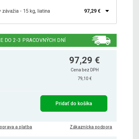
ávažia - 15 kg, liatina
97,29 €
ávažia - 10 kg, liatina
65,89 €
E DO 2-3 PRACOVNÝCH DNÍ
ávažia - 20 kg, liatina
129,59 €
97,29 €
Cena bez DPH
79,10 €
Pridať do košíka
oprava a platba
Zákaznícka podpora