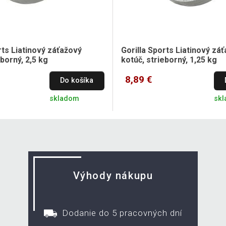
rts Liatinový záťažový
Gorilla Sports Liatinový zá
eborný, 2,5 kg
kotúč, strieborný, 1,25 kg
8,89 €
Do košíka
skladom
skl
Výhody nákupu
Dodanie do 5 pracovných dní