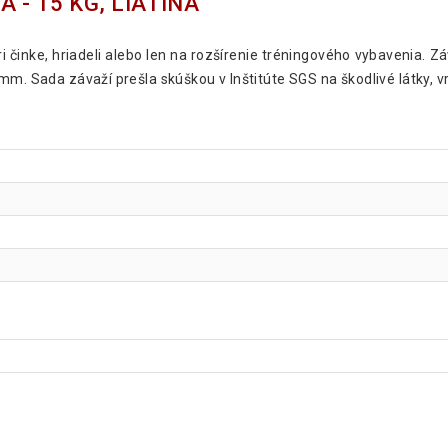
 - 15 KG, LIATINA
i činke, hriadeli alebo len na rozšírenie tréningového vybavenia. 
mm. Sada závaží prešla skúškou v Inštitúte SGS na škodlivé látky, 