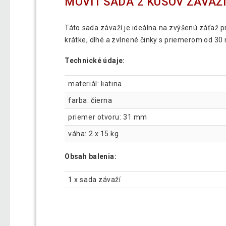
MOVIT SADA 2 KUSOV ZÁVAŽIA
Táto sada závaží je ideálna na zvýšenú záťaž pr
krátke, dlhé a zvlnené činky s priemerom od 30 
Technické údaje:
materiál: liatina
farba: čierna
priemer otvoru: 31 mm
váha: 2 x 15 kg
Obsah balenia:
1 x sada závaží