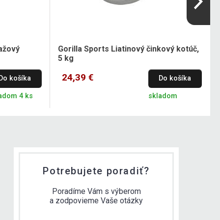
ťažový
Gorilla Sports Liatinový činkový kotúč,
5 kg
24,39 €
Do košíka
Do košíka
adom 4 ks
skladom
Potrebujete poradiť?
Poradíme Vám s výberom
a zodpovieme Vaše otázky