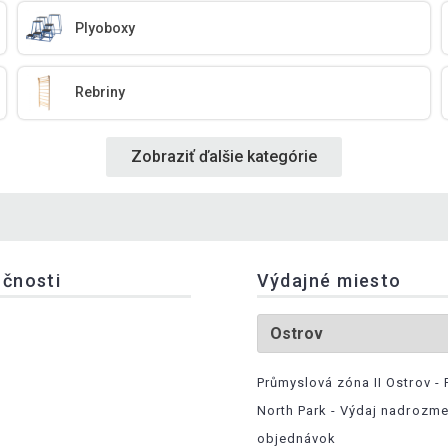
Plyoboxy
Rebriny
Zobraziť ďalšie kategórie
očnosti
Výdajné miesto
Průmyslová zóna II Ostrov - 
North Park - Výdaj nadrozm
objednávok