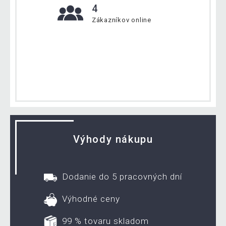
4
Zákazníkov online
Výhody nákupu
Dodanie do 5 pracovných dní
Výhodné ceny
99 % tovaru skladom