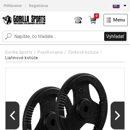
Prihlásenie
Registrácia
0
Menu
Vyhľadať
Gorilla Sports
Posilňovanie
Činkové kotúče
Liatinové kotúče