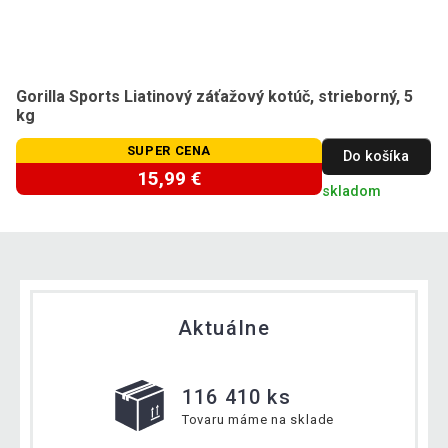
Gorilla Sports Liatinový záťažový kotúč, strieborný, 5
kg
SUPER CENA
Do košíka
15,99 €
skladom
Aktuálne
116 410 ks
Tovaru máme na sklade