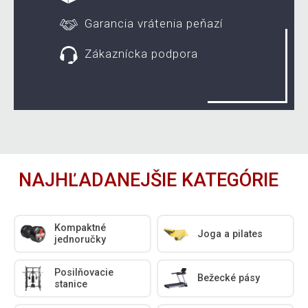
Garancia vrátenia peňazí
Zákaznícka podpora
NAJHĽADANEJŠIE KATEGÓRIE
Kompaktné
Joga a pilates
jednoručky
Posilňovacie
Bežecké pásy
stanice