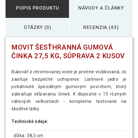
POPIS PRODUKTU
NÁVODY A ČLÁNKY
OTÁZKY (0)
RECENZIA (43)
MOVIT ŠESŤHRANNÁ GUMOVÁ
ČINKA 27,5 KG, SÚPRAVA 2 KUSOV
Rukoväť z chrómovanej ocele je priečne vrúbkovaná, čo
zaisťuje bezpečné uchopenie. Liatinové jadro je
potiahnuté špeciálnym gumovým povrchom, ktorý
zabraňuje skĺzavaniu činiek. K dispozícii v 13 rôznych
váhových veľkostiach - kompletne testované na
škodlivé látky.
Technické údaje:
dĺžka: 38,5 cm