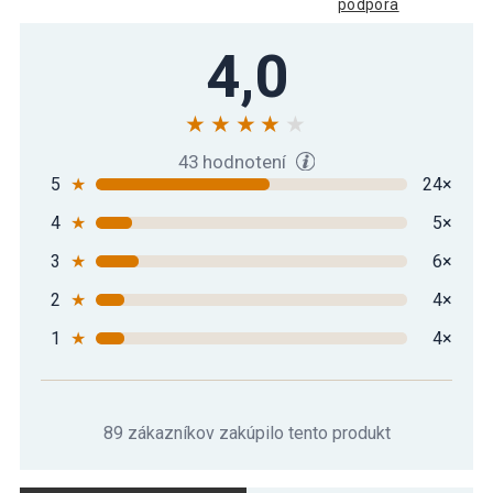
podpora
4,0
43 hodnotení
5
★
24×
4
★
5×
3
★
6×
2
★
4×
1
★
4×
89 zákazníkov zakúpilo tento produkt