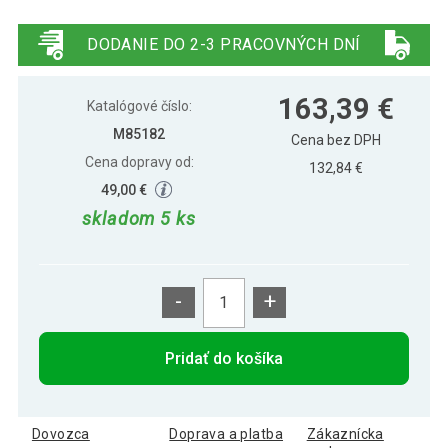
MOVIT šesťhranná gumová činka 17,5
113,69 €
kg, súprava 2 kusov
DODANIE DO 2-3 PRACOVNÝCH DNÍ
MOVIT šesťhranná gumová činka 20
129,79 €
163,39 €
kg, súprava 2 kusov
Katalógové číslo:
M85182
Cena bez DPH
Cena dopravy od:
MOVIT šesťhranná gumová činka 25
132,84 €
150,29 €
kg, súprava 2 kusov
49,00 €
skladom 5 ks
-
+
Pridať do košíka
Dovozca
Doprava a platba
Zákaznícka