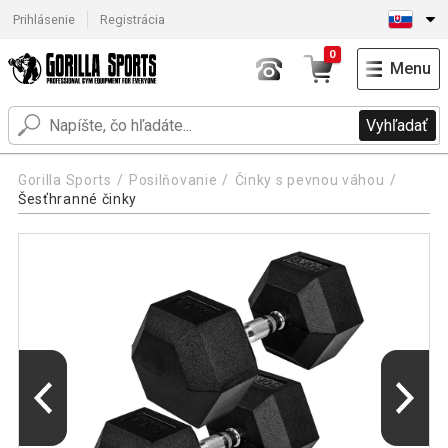
Prihlásenie
Registrácia
0
Menu
Vyhľadať
Gorilla Sports
Posilňovanie
Činky s pevnou váhou
Šesťhranné činky