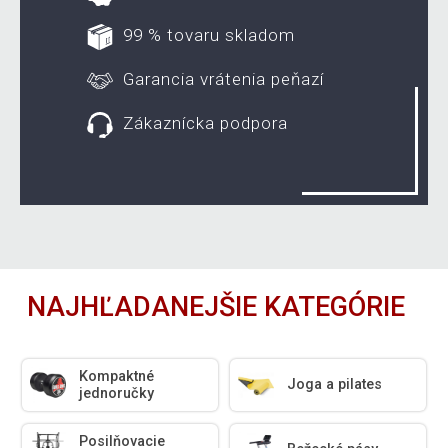
99 % tovaru skladom
Garancia vrátenia peňazí
Zákaznícka podpora
NAJHĽADANEJŠIE KATEGÓRIE
Kompaktné
Joga a pilates
jednoručky
Posilňovacie