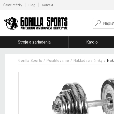
Časté otázky
Blog
Kontakt
Stroje a zariadenia
Kardio
Gorilla Sports
Posilňovanie
Nakladacie činky
Nak