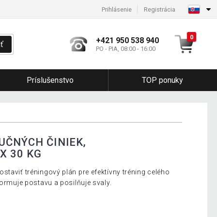
Prihlásenie
Registrácia
0
+421 950 538 940
ť
PO - PIA, 08:00 - 16:00
Príslušenstvo
TOP ponuky
UČNÝCH ČINIEK,
X 30 KG
staviť tréningový plán pre efektívny tréning celého
formuje postavu a posilňuje svaly.