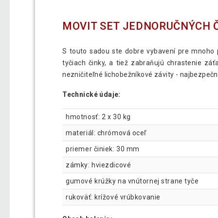
MOVIT SET JEDNORUČNÝCH Č
S touto sadou ste dobre vybavení pre mnoho p
tyčiach činky, a tiež zabraňujú chrastenie zá
nezničiteľné lichobežníkové závity - najbezpeč
Technické údaje:
hmotnosť: 2 x 30 kg
materiál: chrómová oceľ
priemer činiek: 30 mm
zámky: hviezdicové
gumové krúžky na vnútornej strane tyče
rukoväť: krížové vrúbkovanie