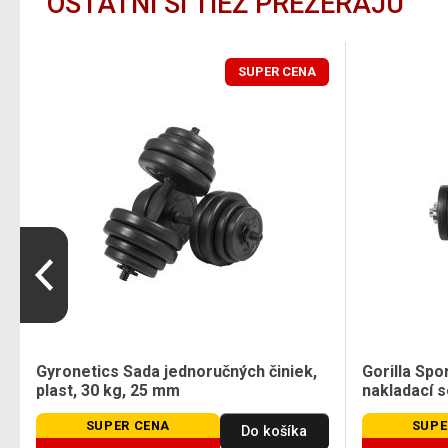
OSTATNÍ SI TIEŽ PREZERAJÚ
SUPER CENA
i
Gyronetics Sada jednoručných činiek,
Gorilla Spo
plast, 30 kg, 25 mm
nakladací s
SUPER CENA
SUPE
Do košíka