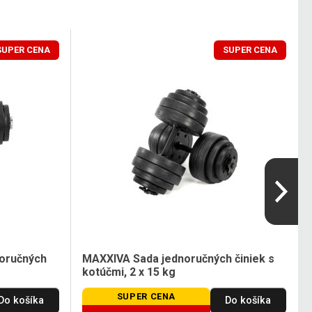
SUPER CENA
SUPER CENA
noručných
MAXXIVA Sada jednoručných činiek s
kotúčmi, 2 x 15 kg
SUPER CENA
Do košíka
Do košíka