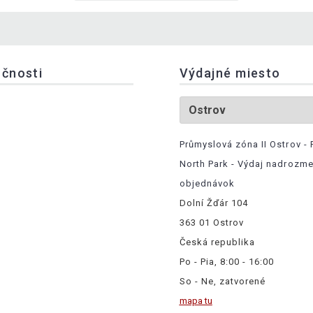
očnosti
Výdajné miesto
Průmyslová zóna II Ostrov - 
North Park - Výdaj nadrozm
objednávok
Dolní Žďár 104
363 01 Ostrov
Česká republika
Po - Pia, 8:00 - 16:00
So - Ne, zatvorené
mapa tu