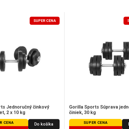
SUPER CENA
rts Jednoručný činkový
Gorilla Sports Súprava jed
et, 2 x 10 kg
činiek, 30 kg
R CENA
SUPER CENA
Do košíka