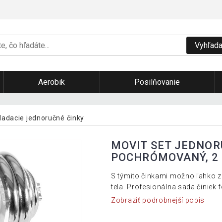
Vyhľada
Aerobik
Posilňovanie
ladacie jednoručné činky
MOVIT SET JEDNOR
POCHRÓMOVANÝ, 2 
S týmito činkami možno ľahko zo
tela. Profesionálna sada činiek 
Zobraziť podrobnejší popis