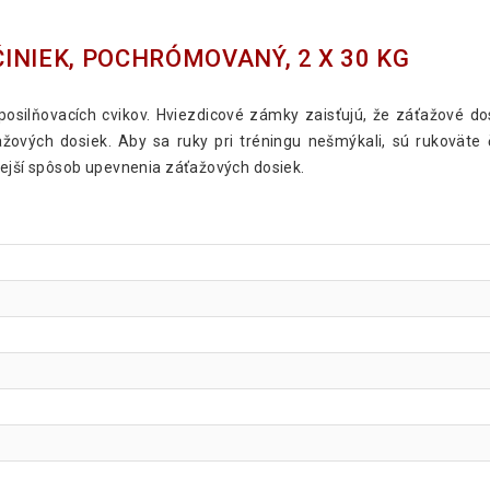
INIEK, POCHRÓMOVANÝ, 2 X 30 KG
osilňovacích cvikov. Hviezdicové zámky zaisťujú, že záťažové d
ťažových dosiek. Aby sa ruky pri tréningu nešmýkali, sú rukoväte
nejší spôsob upevnenia záťažových dosiek.