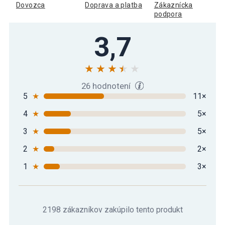
Dovozca
Doprava a platba
Zákaznícka
podpora
3,7
26 hodnotení
5
★
11×
4
★
5×
3
★
5×
2
★
2×
1
★
3×
2198 zákazníkov zakúpilo tento produkt