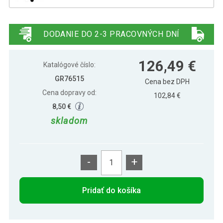
131,00 €
Gorilla Sports Posilňovacia sklápacia
104,39 €
lavica so stojanom, biela
DODANIE DO 2-3 PRACOVNÝCH DNÍ
126,49 €
Katalógové číslo:
GR76515
Cena bez DPH
Cena dopravy od:
102,84 €
8,50 €
skladom
-
+
Pridať do košíka