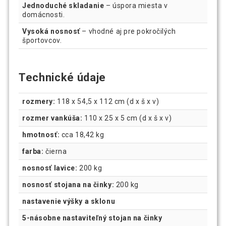
Jednoduché skladanie
– úspora miesta v
domácnosti.
Vysoká nosnosť
– vhodné aj pre pokročilých
športovcov.
Technické údaje
rozmery:
118 x 54,5 x 112 cm (d x š x v)
rozmer vankúša:
110 x 25 x 5 cm (d x š x v)
hmotnosť:
cca 18,42 kg
farba:
čierna
nosnosť lavice:
200 kg
nosnosť stojana na činky:
200 kg
nastavenie výšky a sklonu
5-násobne nastaviteľný stojan na činky