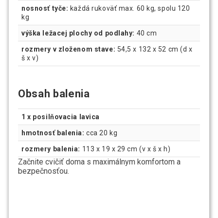
nosnosť tyče:
každá rukoväť max. 60 kg, spolu 120
kg
výška ležacej plochy od podlahy:
40 cm
rozmery v zloženom stave:
54,5 x 132 x 52 cm (d x
š x v)
Obsah balenia
1 x posilňovacia lavica
hmotnosť balenia:
cca 20 kg
rozmery balenia:
113 x 19 x 29 cm (v x š x h)
Začnite cvičiť doma s maximálnym komfortom a
bezpečnosťou.