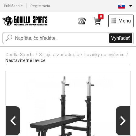
Prihlásenie
Registrácia
0
Menu
Vyhľadať
Gorilla Sports
Stroje a zariadenia
Lavičky na cvičenie
Nastaviteľné lavice