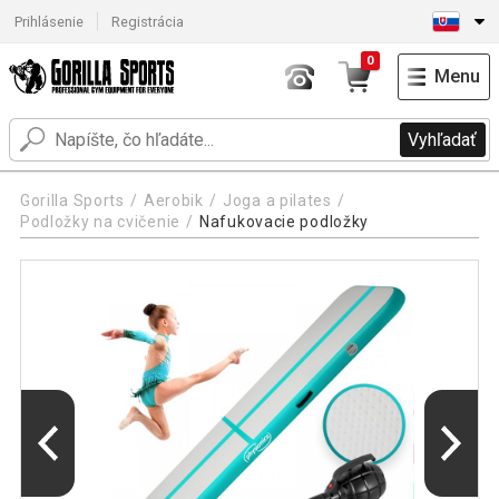
Prihlásenie
Registrácia
0
Menu
Vyhľadať
Gorilla Sports
Aerobik
Joga a pilates
Podložky na cvičenie
Nafukovacie podložky