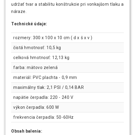
udržať tvar a stabilitu konštrukcie pri vonkajšom tlaku a
náraze.
Technické údaje:
rozmery: 300 x 100 x 10 cm ( d x š x v )
čistá hmotnosť: 10,5 kg
celková hmotnosť: 12,13 kg
farba: mätovo zelená
materiál: PVC plachta - 0,9 mm
maximálny tlak: 2,1 PSI / 0,14 BAR
napätie čerpadla: 220 - 240 V
výkon čerpadla: 600 W
frekvencia čerpadla: 50-60Hz
Obsah balenia: