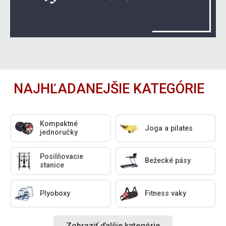
NAJHĽADANEJŠIE KATEGÓRIE
Kompaktné
Joga a pilates
jednoručky
Posilňovacie
Bežecké pásy
stanice
Plyoboxy
Fitness vaky
Zobraziť ďalšie kategórie