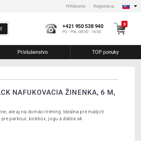
Prihlásenie
Registrácia
0
+421 950 538 940
ť
PO - PIA, 08:00 - 16:00
Príslušenstvo
TOP ponuky
CK NAFUKOVACIA ŽINENKA, 6 M,
ne, ale aj na domáci tréning. Ideálna pre malých
pre parkour, kickbox, jogu a ďalšie ak