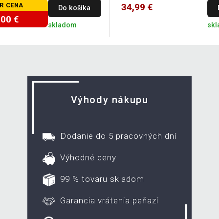
R CENA
34,99 €
Do košíka
,00 €
skladom
sk
Výhody nákupu
Dodanie do 5 pracovných dní
Výhodné ceny
99 % tovaru skladom
Garancia vrátenia peňazí