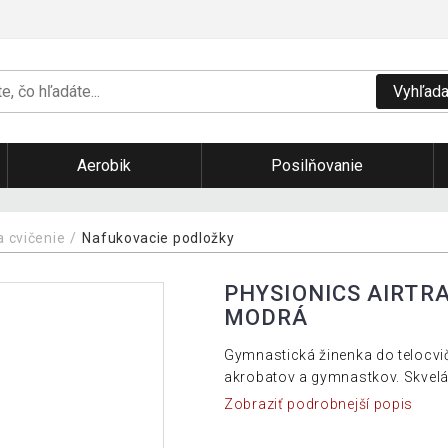
Vyhľada
Aerobik
Posilňovanie
a cvičenie
Nafukovacie podložky
PHYSIONICS AIRTRA
MODRÁ
Gymnastická žinenka do telocvič
akrobatov a gymnastkov. Skvelá 
Zobraziť podrobnejší popis