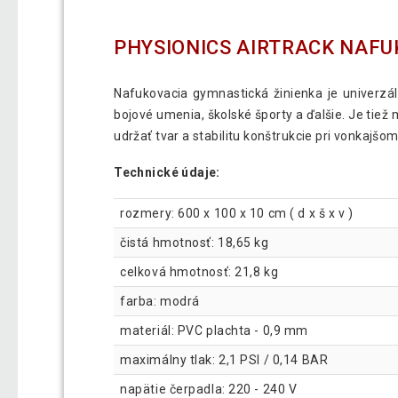
PHYSIONICS AIRTRACK NAFU
Nafukovacia gymnastická žinienka je univerzáln
bojové umenia, školské športy a ďalšie. Je tiež
udržať tvar a stabilitu konštrukcie pri vonkajšom
Technické údaje:
rozmery: 600 x 100 x 10 cm ( d x š x v )
čistá hmotnosť: 18,65 kg
celková hmotnosť: 21,8 kg
farba: modrá
materiál: PVC plachta - 0,9 mm
maximálny tlak: 2,1 PSI / 0,14 BAR
napätie čerpadla: 220 - 240 V