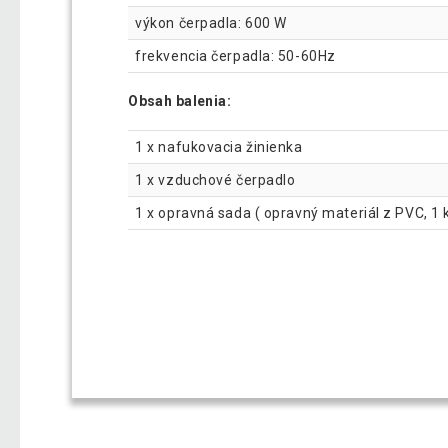
výkon čerpadla: 600 W
frekvencia čerpadla: 50-60Hz
Obsah balenia:
1 x nafukovacia žinienka
1 x vzduchové čerpadlo
1 x opravná sada ( opravný materiál z PVC, 1 