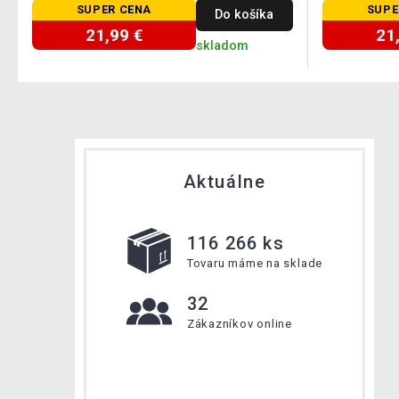
SUPER CENA
SUPE
Do košíka
21,99 €
21
skladom
Aktuálne
116 266 ks
Tovaru máme na sklade
32
Zákazníkov online