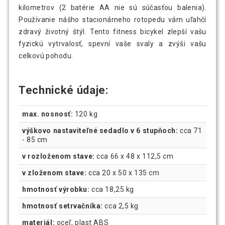
kilometrov (2 batérie AA nie sú súčasťou balenia).
Používanie nášho stacionárneho rotopedu vám uľahčí
zdravý životný štýl. Tento fitness bicykel zlepší vašu
fyzickú vytrvalosť, spevní vaše svaly a zvýši vašu
celkovú pohodu.
Technické údaje:
max. nosnosť:
120 kg
výškovo nastaviteľné sedadlo v 6 stupňoch:
cca 71
- 85 cm
v rozloženom stave:
cca 66 x 48 x 112,5 cm
v zloženom stave:
cca 20 x 50 x 135 cm
hmotnosť výrobku:
cca 18,25 kg
hmotnosť setrvačníka:
cca 2,5 kg
materiál:
oceľ, plast ABS