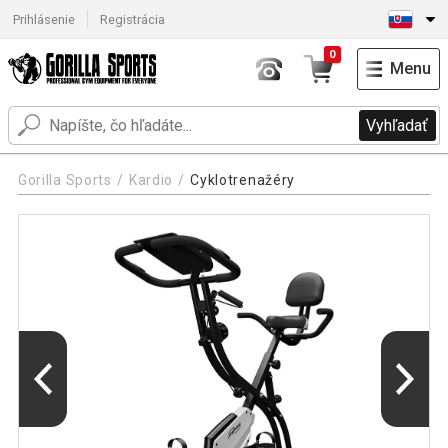
Prihlásenie
Registrácia
0
Menu
Vyhľadať
Gorilla Sports
Kardio
Cyklotrenažéry