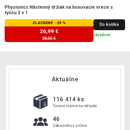
Physionics Nástenný držiak na boxovacie vrece s
tyčou 2 v 1
ZLACNENÉ -29 %
Do košíka
26,99 €
skladom
38,00 €
Aktuálne
116 414 ks
Tovaru máme na sklade
46
Zákazníkov online