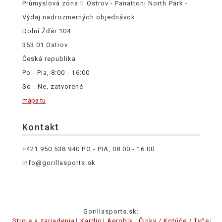
Průmyslová zóna II Ostrov - Panattoni North Park -
Výdaj nadrozmerných objednávok
Dolní Žďár 104
363 01 Ostrov
Česká republika
Po - Pia, 8:00 - 16:00
So - Ne, zatvorené
mapa tu
Kontakt
+421 950 538 940
PO - PIA, 08:00 - 16:00
info@gorillasports.sk
Gorillasports.sk:
Stroje a zariadenia
Kardio
Aerobik
Činky / Kotúče / Tyče