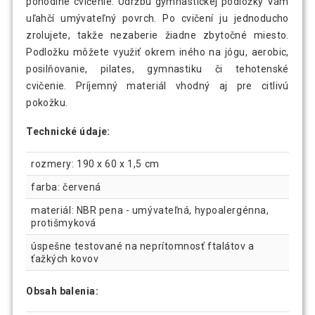
pohodlné cvičenie. Údržbu gymnastickej podložky Vám
uľahčí umývateľný povrch. Po cvičení ju jednoducho
zrolujete, takže nezaberie žiadne zbytočné miesto.
Podložku môžete využiť okrem iného na jógu, aerobic,
posilňovanie, pilates, gymnastiku či tehotenské
cvičenie. Príjemný materiál vhodný aj pre citlivú
pokožku.
Technické údaje:
rozmery: 190 x 60 x 1,5 cm
farba: červená
materiál: NBR pena - umývateľná, hypoalergénna,
protišmyková
úspešne testované na neprítomnosť ftalátov a
ťažkých kovov
Obsah balenia: