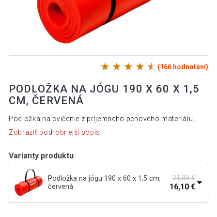
(166 hodnotení)
PODLOŽKA NA JÓGU 190 X 60 X 1,5
CM, ČERVENÁ
Podložka na cvičenie z príjemného penového materiálu.
Zobraziť podrobnejší popis
Varianty produktu
21,00 €
Podložka na jógu 190 x 60 x 1,5 cm,
16,10 €
červená
Podložka na cvičenie MOVIT 190 x 60 x
23,59 €