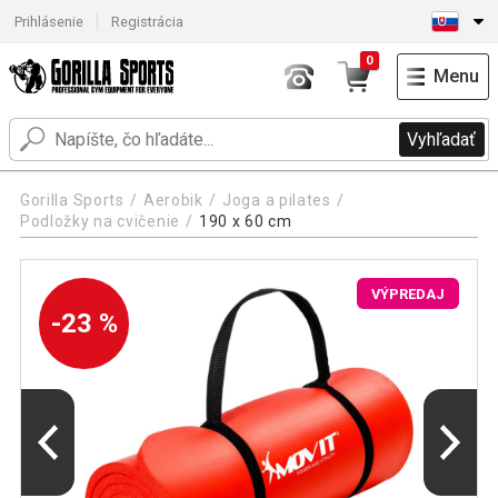
Prihlásenie
Registrácia
0
Menu
Vyhľadať
Gorilla Sports
Aerobik
Joga a pilates
Podložky na cvičenie
190 x 60 cm
VÝPREDAJ
-23 %