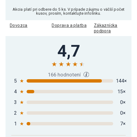
Podložka na jógu 190 x 60 x 1,5 cm,
25,99 €
Akcia platí pri odbere do 5 ks. V prípade záujmu o väčší počet
svetlo modrá
kusov, prosím, kontaktujte infolinku.
Dovozca
Doprava a platba
Zákaznícka
podpora
Podložka na jógu MOVIT 190 x 60 x 1,5
16,29 €
cm tmavo tyrkysová
4,7
Podložka na jógu MOVIT 190 x 60 x 1,5
21,29 €
cm – oranžová
166 hodnotení
5
★
144×
Podložka na jógu MOVIT 190 x 60 x 1,5
31,89 €
cm – žltá
4
★
15×
3
★
0×
2
★
0×
1
★
7×