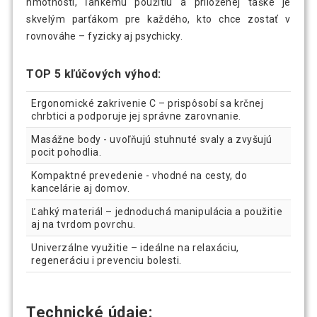
hmotnosti, ľahkému použitiu a priloženej taške je
skvelým parťákom pre každého, kto chce zostať v
rovnováhe – fyzicky aj psychicky.
TOP 5 kľúčových výhod:
Ergonomické zakrivenie C – prispôsobí sa krčnej
chrbtici a podporuje jej správne zarovnanie.
Masážne body - uvoľňujú stuhnuté svaly a zvyšujú
pocit pohodlia.
Kompaktné prevedenie - vhodné na cesty, do
kancelárie aj domov.
Ľahký materiál – jednoduchá manipulácia a použitie
aj na tvrdom povrchu.
Univerzálne využitie – ideálne na relaxáciu,
regeneráciu i prevenciu bolesti.
Technické údaje: