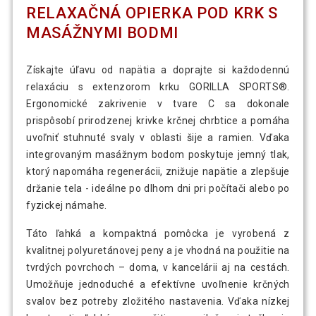
RELAXAČNÁ OPIERKA POD KRK S
MASÁŽNYMI BODMI
Získajte úľavu od napätia a doprajte si každodennú
relaxáciu s extenzorom krku GORILLA SPORTS®.
Ergonomické zakrivenie v tvare C sa dokonale
prispôsobí prirodzenej krivke krčnej chrbtice a pomáha
uvoľniť stuhnuté svaly v oblasti šije a ramien. Vďaka
integrovaným masážnym bodom poskytuje jemný tlak,
ktorý napomáha regenerácii, znižuje napätie a zlepšuje
držanie tela - ideálne po dlhom dni pri počítači alebo po
fyzickej námahe.
Táto ľahká a kompaktná pomôcka je vyrobená z
kvalitnej polyuretánovej peny a je vhodná na použitie na
tvrdých povrchoch – doma, v kancelárii aj na cestách.
Umožňuje jednoduché a efektívne uvoľnenie krčných
svalov bez potreby zložitého nastavenia. Vďaka nízkej