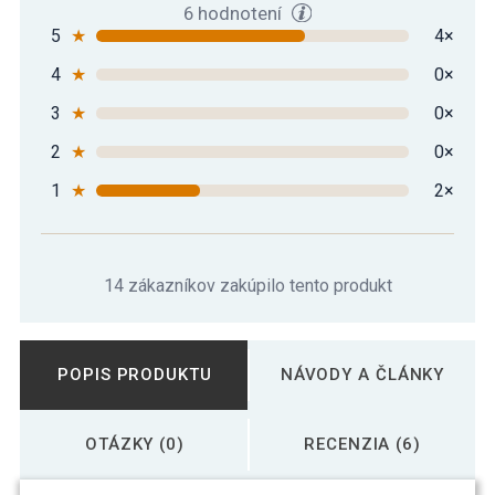
6 hodnotení
5
★
4×
4
★
0×
3
★
0×
2
★
0×
1
★
2×
14 zákazníkov zakúpilo tento produkt
POPIS PRODUKTU
NÁVODY A ČLÁNKY
OTÁZKY (0)
RECENZIA (6)