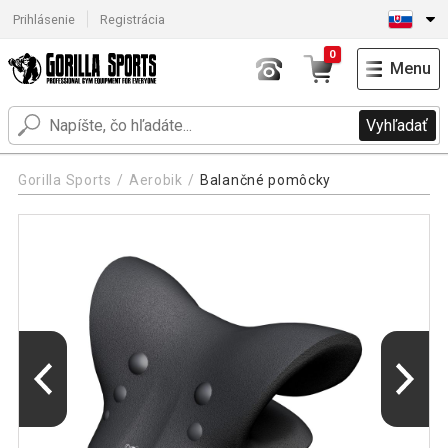
Prihlásenie
Registrácia
0
Menu
Vyhľadať
Gorilla Sports
Aerobik
Balančné pomôcky