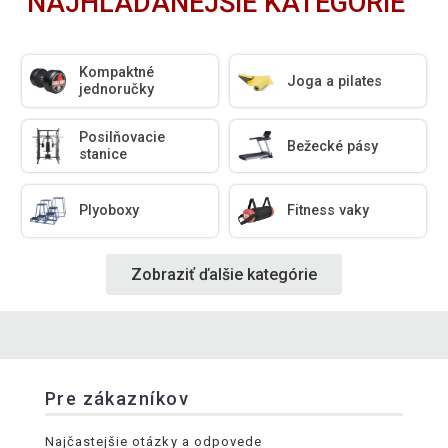
NAJHĽADANEJŠIE KATEGÓRIE
Kompaktné
Joga a pilates
jednoručky
Posilňovacie
Bežecké pásy
stanice
Plyoboxy
Fitness vaky
Zobraziť ďalšie kategórie
Pre zákazníkov
Najčastejšie otázky a odpovede