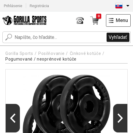
Prihlásenie
Registrácia
0
Menu
Vyhľadať
Gorilla Sports
Posilňovanie
Činkové kotúče
Pogumované / neoprénové kotúče