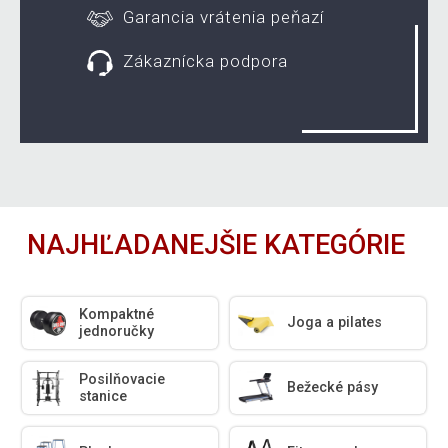
Garancia vrátenia peňazí
Zákaznícka podpora
NAJHĽADANEJŠIE KATEGÓRIE
Kompaktné
Joga a pilates
jednoručky
Posilňovacie
Bežecké pásy
stanice