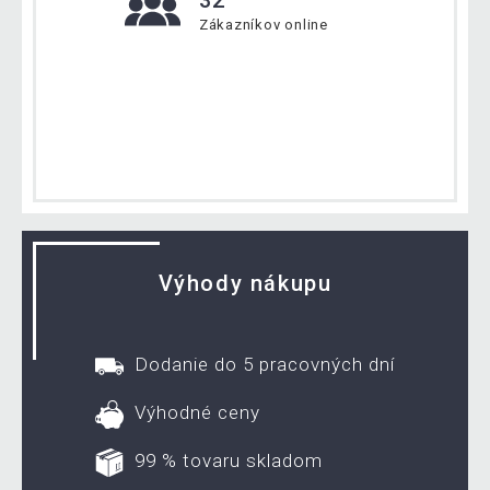
32
Zákazníkov online
Výhody nákupu
Dodanie do 5 pracovných dní
Výhodné ceny
99 % tovaru skladom