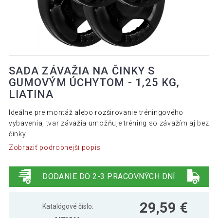
SADA ZÁVAŽIA NA ČINKY S
GUMOVÝM ÚCHYTOM - 1,25 KG,
LIATINA
Ideálne pre montáž alebo rozširovanie tréningového
vybavenia, tvar závažia umožňuje tréning so závažím aj bez
činky.
Zobraziť podrobnejší popis
DODANIE DO 2-3 PRACOVNÝCH DNÍ
29,59 €
Katalógové číslo: