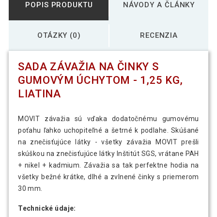
POPIS PRODUKTU
NÁVODY A ČLÁNKY
OTÁZKY (0)
RECENZIA
SADA ZÁVAŽIA NA ČINKY S
GUMOVÝM ÚCHYTOM - 1,25 KG,
LIATINA
MOVIT závažia sú vďaka dodatočnému gumovému
poťahu ľahko uchopiteľné a šetrné k podlahe. Skúšané
na znečisťujúce látky - všetky závažia MOVIT prešli
skúškou na znečisťujúce látky Inštitút SGS, vrátane PAH
+ nikel + kadmium. Závažia sa tak perfektne hodia na
všetky bežné krátke, dlhé a zvlnené činky s priemerom
30 mm.
Technické údaje: