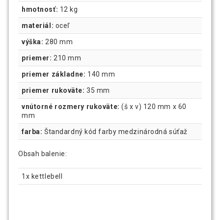
hmotnosť:
12 kg
materiál:
oceľ
výška:
280 mm
priemer:
210 mm
priemer základne:
140 mm
priemer rukoväte:
35 mm
vnútorné rozmery rukoväte:
(š x v) 120 mm x 60
mm
farba:
Štandardný kód farby medzinárodná súťaž
Obsah balenie:
1x kettlebell