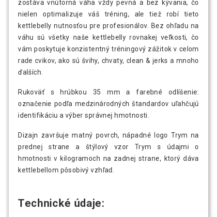
zostáva vnútorná váha vždy pevná a bez kývania, čo
nielen optimalizuje váš tréning, ale tiež robí tieto
kettlebelly nutnosťou pre profesionálov. Bez ohľadu na
váhu sú všetky naše kettlebelly rovnakej veľkosti, čo
vám poskytuje konzistentný tréningový zážitok v celom
rade cvikov, ako sú švihy, chvaty, clean & jerks a mnoho
ďalších.
Rukoväť s hrúbkou 35 mm a farebné odlíšenie:
označenie podľa medzinárodných štandardov uľahčujú
identifikáciu a výber správnej hmotnosti.
Dizajn završuje matný povrch, nápadné logo Trym na
prednej strane a štýlový vzor Trym s údajmi o
hmotnosti v kilogramoch na zadnej strane, ktorý dáva
kettlebellom pôsobivý vzhľad.
Technické údaje: