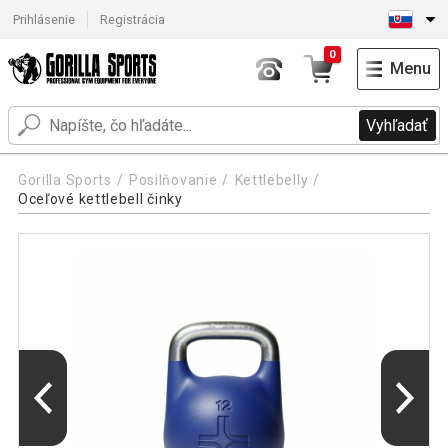
Prihlásenie
Registrácia
0
Menu
Vyhľadať
Gorilla Sports
Posilňovanie
Kettlebelly
Oceľové kettlebell činky