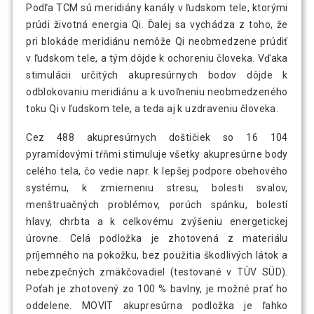
Podľa TCM sú meridiány kanály v ľudskom tele, ktorými
prúdi životná energia Qi. Ďalej sa vychádza z toho, že
pri blokáde meridiánu nemôže Qi neobmedzene prúdiť
v ľudskom tele, a tým dôjde k ochoreniu človeka. Vďaka
stimulácii určitých akupresúrnych bodov dôjde k
odblokovaniu meridiánu a k uvoľneniu neobmedzeného
toku Qi v ľudskom tele, a teda aj k uzdraveniu človeka.
Cez 488 akupresúrnych doštičiek so 16 104
pyramídovými tŕňmi stimuluje všetky akupresúrne body
celého tela, čo vedie napr. k lepšej podpore obehového
systému, k zmierneniu stresu, bolesti svalov,
menštruačných problémov, porúch spánku, bolestí
hlavy, chrbta a k celkovému zvýšeniu energetickej
úrovne. Celá podložka je zhotovená z materiálu
príjemného na pokožku, bez použitia škodlivých látok a
nebezpečných zmäkčovadiel (testované v TÜV SÜD).
Poťah je zhotovený zo 100 % bavlny, je možné prať ho
oddelene. MOVIT akupresúrna podložka je ľahko