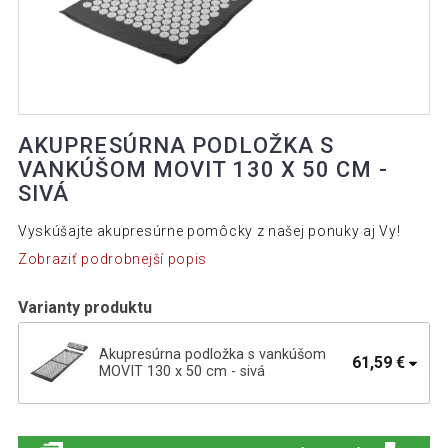
AKUPRESÚRNA PODLOŽKA S
VANKÚŠOM MOVIT 130 X 50 CM -
SIVÁ
Vyskúšajte akupresúrne pomôcky z našej ponuky aj Vy!
Zobraziť podrobnejší popis
Varianty produktu
Akupresúrna podložka s vankúšom
61,59 €
MOVIT 130 x 50 cm - sivá
Akupresúrna podložka s vankúšom 130
38,09 €
x 50 cm - oranžová