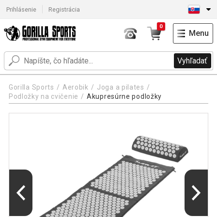
Prihlásenie
Registrácia
0
Menu
Vyhľadať
Gorilla Sports
Aerobik
Joga a pilates
Podložky na cvičenie
Akupresúrne podložky