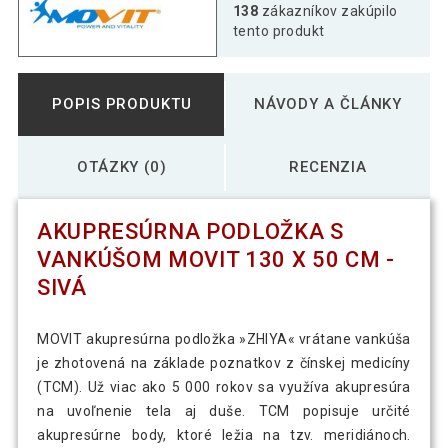
Akupresúrna podložka s vankúšom
138
zákazníkov zakúpilo
80,59 €
MOVIT 130 x 50 cm - ružová
tento produkt
Akupresúrna podložka s vankúšom
82,69 €
POPIS PRODUKTU
NÁVODY A ČLÁNKY
MOVIT 130 x 50 cm - tyrkysová
OTÁZKY (0)
RECENZIA
33,00 €
Akupresúrna podložka s vankúšom
21,30 €
MOVIT 130 x 50 cm - zelená
AKUPRESÚRNA PODLOŽKA S
VANKÚŠOM MOVIT 130 X 50 CM -
SIVÁ
MOVIT akupresúrna podložka »ZHIYA« vrátane vankúša
je zhotovená na základe poznatkov z čínskej medicíny
(TCM). Už viac ako 5 000 rokov sa využíva akupresúra
na uvoľnenie tela aj duše. TCM popisuje určité
akupresúrne body, ktoré ležia na tzv. meridiánoch.