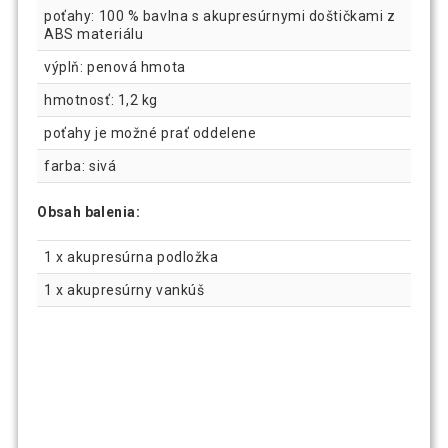
poťahy: 100 % bavlna s akupresúrnymi doštičkami z
ABS materiálu
výplň: penová hmota
hmotnosť: 1,2 kg
poťahy je možné prať oddelene
farba: sivá
Obsah balenia:
1 x akupresúrna podložka
1 x akupresúrny vankúš