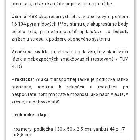
prenosná, a tak okamžite pripravená na použitie.
Účinná
: 488 akupresúrnych blokov s celkovým počtom
16 104 pyramídových tŕňov stimuluje akupresúrne body
celého tela, je možné použiť aj k úľave od bolestí,
zníženiu stresu, k podpore obehového systému
Značková kvalita
: príjemná na pokožku, bez škodlivých
látok a nebezpečných zmäkčovadiel (testované v TÜV
SÜD)
Praktická
: vďaka transportnej taške je podložka ľahko
prenosná, ideálna k relaxácii a meditácii pri
nespočítateľnom množstve možností ako napr. v aute, v
kresle, na pohovke atď.
Technické údaje:
rozmery: podložka 130 x 50 x 2,5 cm, vankúš 44 x 17
x 8,5 cm