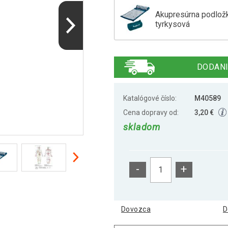
Akupresúrna podlož
tyrkysová
Akupresúrna podlož
DODANI
Akupresúrna podlož
Katalógové číslo:
M40589
Cena dopravy od:
3,20 €
skladom
Akupresúrna podložk
-
+
Akupresúrna podlož
Dovozca
D
Akupresúrna podlož
oranžová