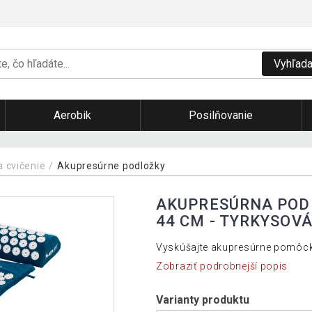
Vyhľada
Aerobik
Posilňovanie
a cvičenie
Akupresúrne podložky
AKUPRESÚRNA PODL
44 CM - TYRKYSOV
Vyskúšajte akupresúrne pomôcky
Zobraziť podrobnejší popis
Varianty produktu