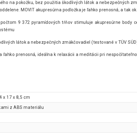
ného na pokožku, bez použitia škodlivých látok a nebezpečných z
 oddelene. MOVIT akupresúrna podložka je ľahko prenosná, a tak ok
 počtom 9 372 pyramídových tŕňov stimuluje akupresúrne body cel
 systému
kodlivých látok a nebezpečných zmäkčovadiel (testované v TÜV SÜD
ka ľahko prenosná, ideálna k relaxácii a meditácii pri nespočítateľ
4 x 17 x 8,5 cm
kami z ABS materiálu