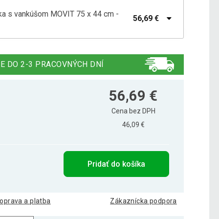
ka s vankúšom MOVIT 75 x 44 cm -
56,69 €
ka s vankúšom MOVIT 75 x 44 cm - červená
50,39 €
E DO 2-3 PRACOVNÝCH DNÍ
ka s vankúšom MOVIT 75 x 44 cm - čierna
50,69 €
56,69 €
Cena bez DPH
46,09 €
a s vankúšom MOVIT 75 x 44 cm - fialová
48,49 €
Pridať do košíka
ka s vankúšom MOVIT 75 x 44 cm - modrá
62,79 €
oprava a platba
Zákaznícka podpora
ka s vankúšom MOVIT 75 x 44 cm -
50,39 €