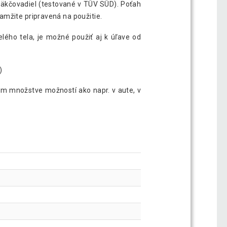
mäkčovadiel (testované v TÜV SÜD). Poťah
amžite pripravená na použitie.
ého tela, je možné použiť aj k úľave od
)
nom množstve možností ako napr. v aute, v