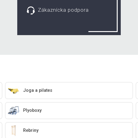
Zákaznícka podpora
Joga a pilates
Plyoboxy
Rebriny