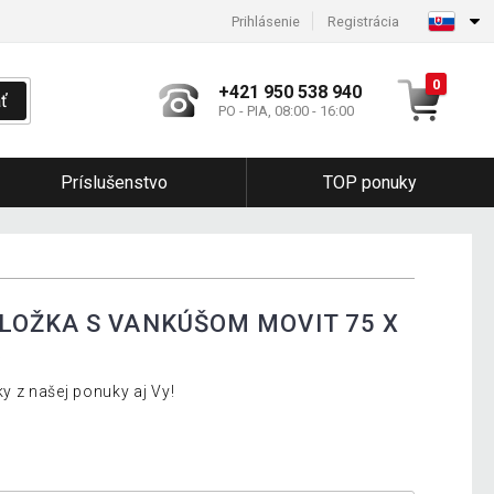
Prihlásenie
Registrácia
0
+421 950 538 940
ť
PO - PIA, 08:00 - 16:00
Príslušenstvo
TOP ponuky
OŽKA S VANKÚŠOM MOVIT 75 X
Á
 z našej ponuky aj Vy!