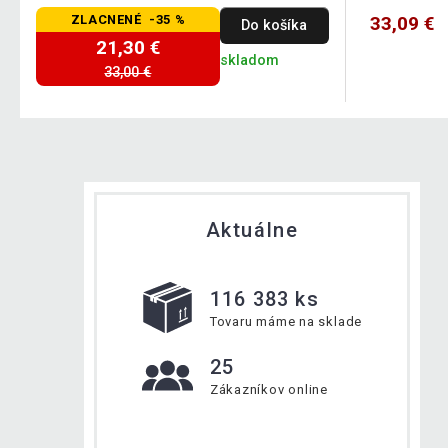
ZLACNENÉ -35 %
33,09 €
Do košíka
21,30 €
skladom
33,00 €
Aktuálne
116 383 ks
Tovaru máme na sklade
25
Zákazníkov online