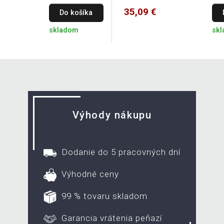
35,09 €
Do košíka
skladom
sk
Výhody nákupu
Dodanie do 5 pracovných dní
Výhodné ceny
99 % tovaru skladom
Garancia vrátenia peňazí