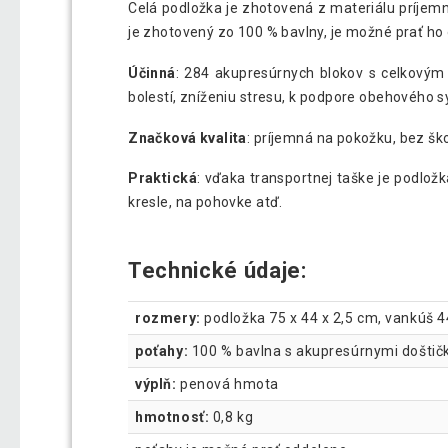
Celá podložka je zhotovená z materiálu príjem
je zhotovený zo 100 % bavlny, je možné prať ho
Účinná
: 284 akupresúrnych blokov s celkovým
bolestí, zníženiu stresu, k podpore obehového
Značková kvalita
: príjemná na pokožku, bez š
Praktická
: vďaka transportnej taške je podlož
kresle, na pohovke atď.
Technické údaje:
rozmery:
podložka 75 x 44 x 2,5 cm, vankúš 4
poťahy:
100 % bavlna s akupresúrnymi doštič
výplň:
penová hmota
hmotnosť:
0,8 kg