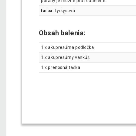
poťahy je možné prať oddelene
farba:
tyrkysová
Obsah balenia:
1 x akupresúrna podložka
1 x akupresúrny vankúš
1 x prenosná taška