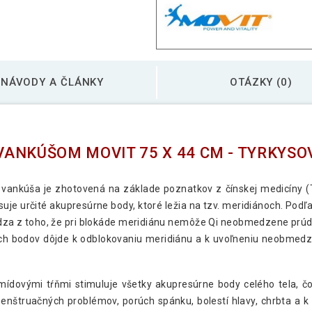
Akupresúrna podlož
NÁVODY A ČLÁNKY
OTÁZKY (0)
Akupresúrna podlož
Akupresúrna podlož
ANKÚŠOM MOVIT 75 X 44 CM - TYRKYSO
modrá
ankúša je zhotovená na základe poznatkov z čínskej medicíny (T
uje určité akupresúrne body, ktoré ležia na tzv. meridiánoch. Podľ
Akupresúrna podlož
hádza z toho, že pri blokáde meridiánu nemôže Qi neobmedzene prúdi
ych bodov dôjde k odblokovaniu meridiánu a k uvoľneniu neobmedze
mídovými tŕňmi stimuluje všetky akupresúrne body celého tela, č
menštruačných problémov, porúch spánku, bolestí hlavy, chrbta a 