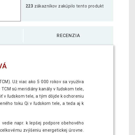
223
zákazníkov zakúpilo tento produkt
ka s vankúšom MOVIT 75 x 44 cm - ružová
51,39 €
RECENZIA
ka s vankúšom MOVIT 75 x 44 cm - sivá
50,39 €
ka s vankúšom MOVIT 75 x 44 cm - svetlá
VÁ
51,89 €
CM). Už viac ako 5 000 rokov sa využíva
a TCM sú meridiány kanály v ľudskom tele,
ka s vankúšom MOVIT 75 x 44 cm - zelená
50,49 €
ť v ľudskom tele, a tým dôjde k ochoreniu
ného toku Qi v ľudskom tele, a teda aj k
o vedie napr. k lepšej podpore obehového
k celkovému zvýšeniu energetickej úrovne.