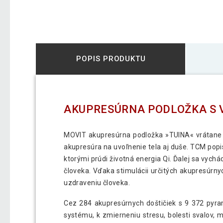
POPIS PRODUKTU
AKUPRESÚRNA PODLOŽKA S V
MOVIT akupresúrna podložka »TUINA« vrátane v
akupresúra na uvoľnenie tela aj duše. TCM popis
ktorými prúdi životná energia Qi. Ďalej sa vyc
človeka. Vďaka stimulácii určitých akupresúrn
uzdraveniu človeka.
Cez 284 akupresúrnych doštičiek s 9 372 pyra
systému, k zmierneniu stresu, bolesti svalov, 