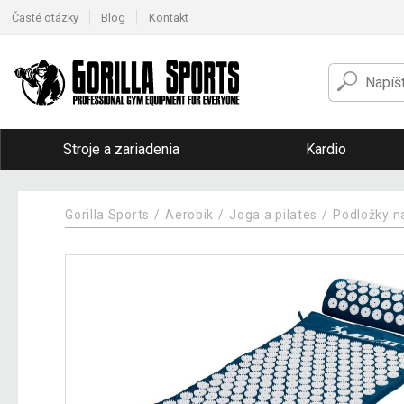
Časté otázky
Blog
Kontakt
Stroje a zariadenia
Kardio
Gorilla Sports
Aerobik
Joga a pilates
Podložky n