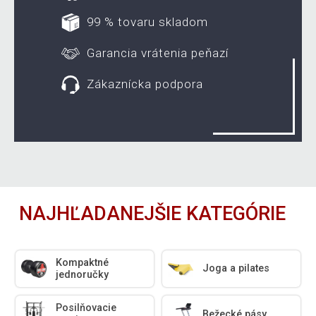
99 % tovaru skladom
Garancia vrátenia peňazí
Zákaznícka podpora
NAJHĽADANEJŠIE KATEGÓRIE
Kompaktné
Joga a pilates
jednoručky
Posilňovacie
Bežecké pásy