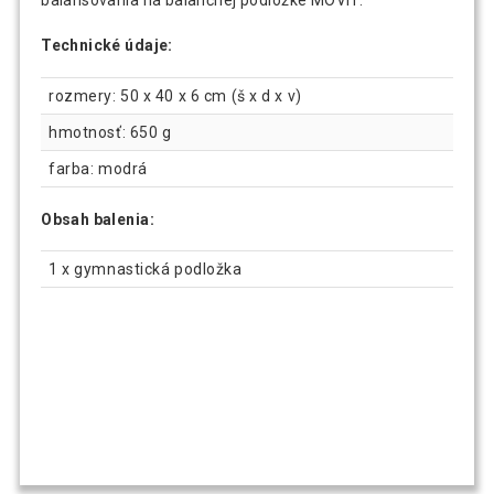
balansovania na balančnej podložke MOVIT.
Technické údaje:
rozmery: 50 x 40 x 6 cm (š x d x v)
hmotnosť: 650 g
farba: modrá
Obsah balenia:
1 x gymnastická podložka