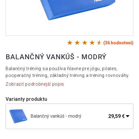
(36 hodnotení)
BALANČNÝ VANKÚŠ - MODRÝ
Balančný tréning sa používa hlavne pre jógu, pilates,
pooperačný tréning, základný tréning a tréning rovnováhy.
Zobraziť podrobnejší popis
Varianty produktu
29,59 €
Balančný vankúš - modrý
52,00 €
Balančný vankúš - červený
24,70 €