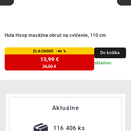
Hula Hoop masážna obruč na cvičenie, 110 cm
ZLACNENÉ -46 %
Do košíka
13,99 €
skladom
26,00 €
Aktuálne
116 406 ks