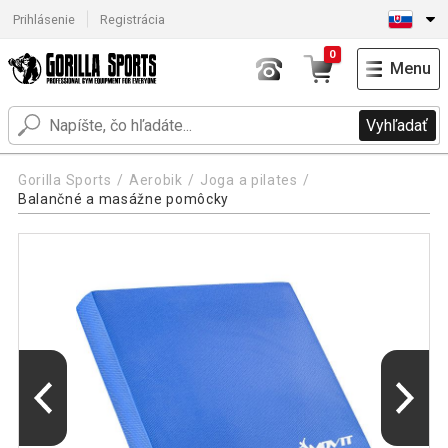
Prihlásenie
Registrácia
0
Menu
Vyhľadať
Gorilla Sports
Aerobik
Joga a pilates
Balančné a masážne pomôcky