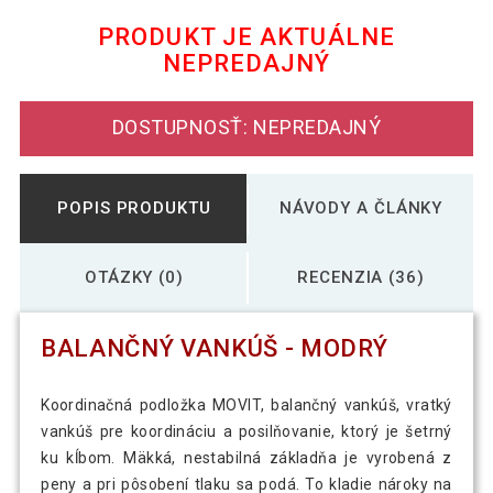
PRODUKT JE AKTUÁLNE
NEPREDAJNÝ
30,39 €
Balančný vankúš - fialový
DOSTUPNOSŤ: NEPREDAJNÝ
29,59 €
Balančný vankúš - petrolejový
POPIS PRODUKTU
NÁVODY A ČLÁNKY
52,00 €
Balančný vankúš - ružový
24,30 €
OTÁZKY (0)
RECENZIA (36)
BALANČNÝ VANKÚŠ - MODRÝ
29,29 €
Balančný vankúš - sivý
Koordinačná podložka MOVIT, balančný vankúš, vratký
vankúš pre koordináciu a posilňovanie, ktorý je šetrný
52,09 €
Balančný vankúš - žltý
ku kĺbom. Mäkká, nestabilná základňa je vyrobená z
peny a pri pôsobení tlaku sa podá. To kladie nároky na