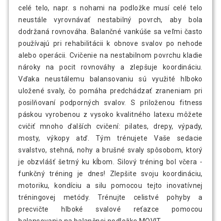
celé telo, napr. s nohami na podložke musí celé telo
29,59 €
Balančný vankúš - čierny
neustále vyrovnávať nestabilný povrch, aby bola
dodržaná rovnováha. Balančné vankúše sa veľmi často
používajú pri rehabilitácii k obnove svalov po nehode
alebo operácii. Cvičenie na nestabilnom povrchu kladie
nároky na pocit rovnováhy a zlepšuje koordináciu.
Vďaka neustálemu balansovaniu sú využité hlboko
uložené svaly, čo pomáha predchádzať zraneniam pri
posilňovaní podporných svalov. S priloženou fitness
páskou vyrobenou z vysoko kvalitného latexu môžete
cvičiť mnoho ďalších cvičení: pilates, drepy, výpady,
mosty, výkopy atď. Tým trénujete Vaše sedacie
svalstvo, stehná, nohy a brušné svaly spôsobom, ktorý
je obzvlášť šetrný ku kĺbom. Silový tréning bol včera -
funkčný tréning je dnes! Zlepšite svoju koordináciu,
motoriku, kondíciu a silu pomocou tejto inovatívnej
tréningovej metódy. Trénujte celistvé pohyby a
precvičte hlboké svalové reťazce pomocou