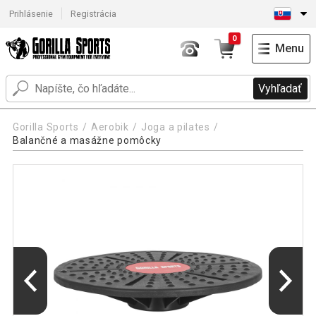
Prihlásenie
Registrácia
0
Menu
Vyhľadať
Gorilla Sports
Aerobik
Joga a pilates
Balančné a masážne pomôcky