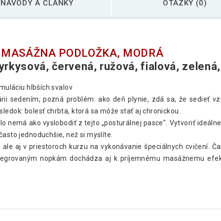
NÁVODY A ČLÁNKY
OTÁZKY (0)
 MASÁŽNA PODLOŽKA, MODRÁ
tyrkysová, červená, ružová, fialová, zelená,
imuláciu hlbších svalov
lárii sedením, pozná problém: ako deň plynie, zdá sa, že sedieť v
ledok: bolesť chrbta, ktorá sa môže stať aj chronickou.
telo nemá ako vyslobodiť z tejto „posturálnej pasce". Vytvoriť ide
často jednoduchšie, než si myslíte.
, ale aj v priestoroch kurzu na vykonávanie špeciálnych cvičení. Č
integrovaným nopkám dochádza aj k príjemnému masážnemu efektu