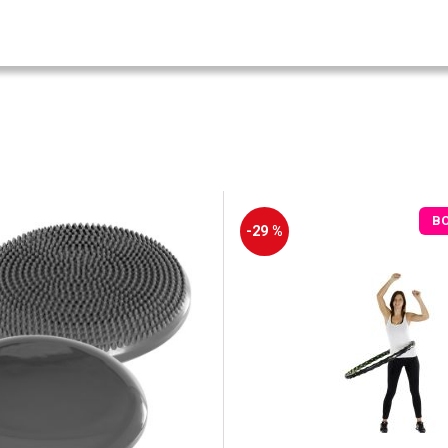
B
-29 %