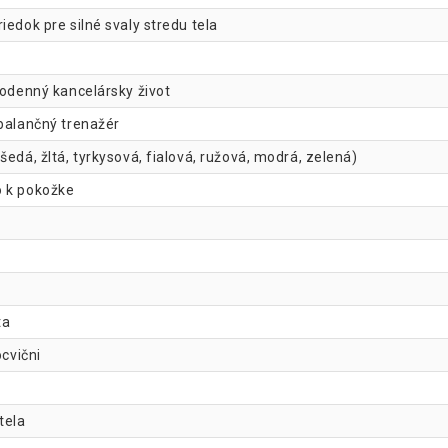
iedok pre silné svaly stredu tela
dodenný kancelársky život
 balančný trenažér
edá, žltá, tyrkysová, fialová, ružová, modrá, zelená)
o k pokožke
ta
ocvični
tela