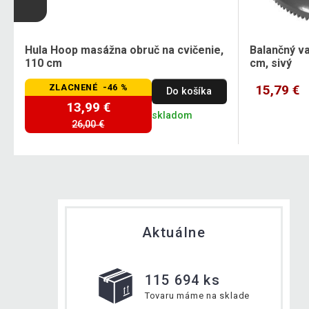
Hula Hoop masážna obruč na cvičenie,
Balančný v
110 cm
cm, sivý
ZLACNENÉ -46 %
15,79 €
Do košíka
13,99 €
skladom
26,00 €
Aktuálne
115 694 ks
Tovaru máme na sklade