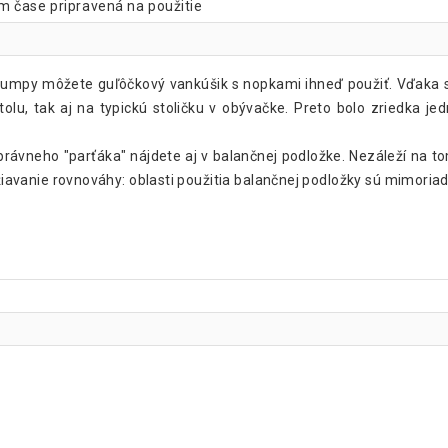
m čase pripravená na použitie
mpy môžete guľôčkový vankúšik s nopkami ihneď použiť. Vďaka svo
tolu, tak aj na typickú stoličku v obývačke. Preto bolo zriedka je
rávneho "parťáka" nájdete aj v balančnej podložke. Nezáleží na tom,
držiavanie rovnováhy: oblasti použitia balančnej podložky sú mimoria