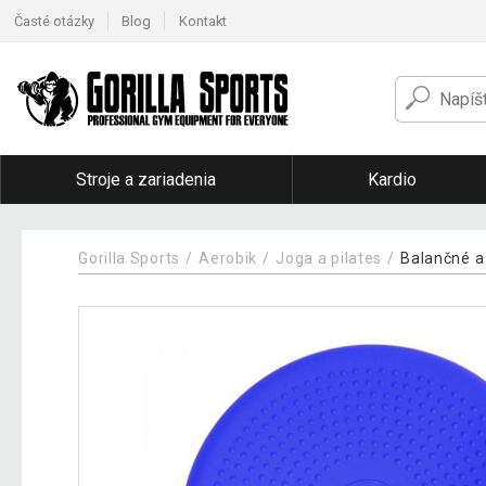
Časté otázky
Blog
Kontakt
Stroje a zariadenia
Kardio
Gorilla Sports
Aerobik
Joga a pilates
Balančné 