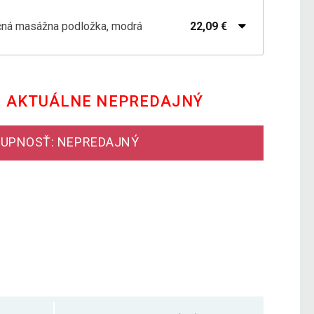
nčná masážna podložka, modrá
22,09 €
20,00 €
nčná masážna podložka, čierna
12,30 €
E AKTUÁLNE NEPREDAJNÝ
nčná masážna podložka, sivá
22,79 €
UPNOSŤ: NEPREDAJNÝ
nčná masážna podložka, tyrkysová
19,59 €