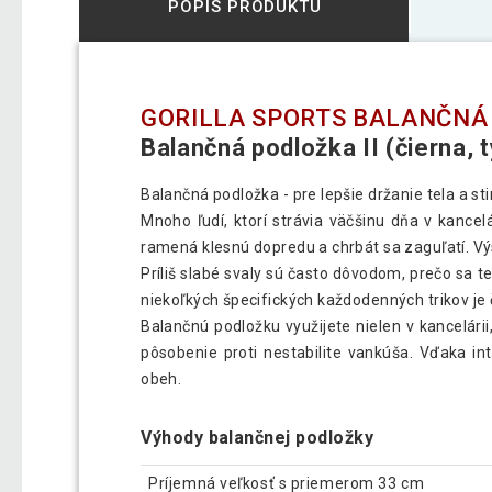
POPIS PRODUKTU
GORILLA SPORTS BALANČNÁ
Balančná podložka II (čierna, 
Balančná podložka - pre lepšie držanie tela a st
Mnoho ľudí, ktorí strávia väčšinu dňa v kance
ramená klesnú dopredu a chrbát sa zaguľatí. Výs
Príliš slabé svaly sú často dôvodom, prečo sa 
niekoľkých špecifických každodenných trikov je 
Balančnú podložku využijete nielen v kancelárii
pôsobenie proti nestabilite vankúša. Vďaka 
obeh.
Výhody balančnej podložky
Príjemná veľkosť s priemerom 33 cm