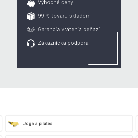
Výhodné ceny
99 % tovaru skladom
Garancia vrátenia peňazí
Zákaznícka podpora
Joga a pilates