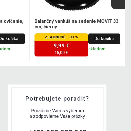
 cvičenie,
Balančný vankúš na sedenie MOVIT 33
cm, čierny
ZLACNENÉ -33 %
Do košíka
Do košíka
9,99 €
ladom
skladom
15,00 €
Potrebujete poradiť?
Poradíme Vám s výberom
a zodpovieme Vaše otázky