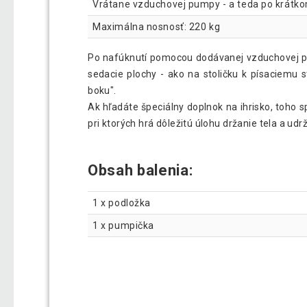
Vrátane vzduchovej pumpy - a teda po krátko
Maximálna nosnosť: 220 kg
Po nafúknutí pomocou dodávanej vzduchovej pu
sedacie plochy - ako na stoličku k písaciemu s
boku".
Ak hľadáte špeciálny doplnok na ihrisko, toho sp
pri ktorých hrá dôležitú úlohu držanie tela a u
Obsah balenia:
1 x podložka
1 x pumpička