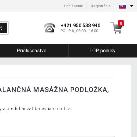
Prihlásenie
Registrácia
0
+421 950 538 940
ť
PO - PIA, 08:00 - 16:00
Príslušenstvo
TOP ponuky
BALANČNÁ MASÁŽNA PODLOŽKA,
 a predchádzať bolestiam chrbta.