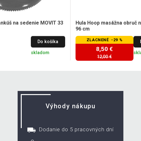
ankúš na sedenie MOVIT 33
Hula Hoop masážna obruč na
96 cm
ZLACNENÉ -29 %
Do košíka
8,50 €
skladom
sk
12,00 €
Výhody nákupu
Dodanie do 5 pracovných dní