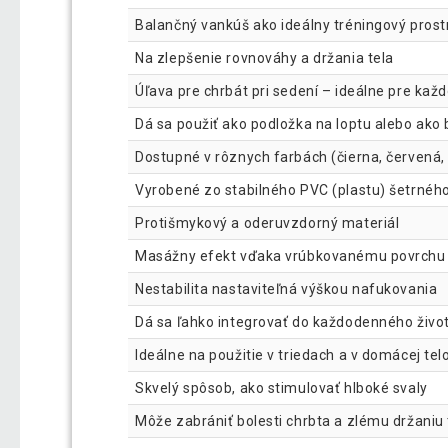
Balančný vankúš ako ideálny tréningový prostr
Na zlepšenie rovnováhy a držania tela
Úľava pre chrbát pri sedení – ideálne pre kaž
Dá sa použiť ako podložka na loptu alebo ako
Dostupné v rôznych farbách (čierna, červená, š
Vyrobené zo stabilného PVC (plastu) šetrnéh
Protišmykový a oderuvzdorný materiál
Masážny efekt vďaka vrúbkovanému povrchu
Nestabilita nastaviteľná výškou nafukovania
Dá sa ľahko integrovať do každodenného živo
Ideálne na použitie v triedach a v domácej tel
Skvelý spôsob, ako stimulovať hlboké svaly
Môže zabrániť bolesti chrbta a zlému držaniu 