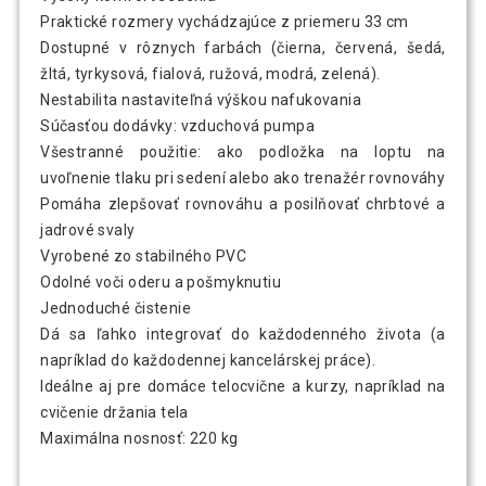
Praktické rozmery vychádzajúce z priemeru 33 cm
Dostupné v rôznych farbách (čierna, červená, šedá,
žltá, tyrkysová, fialová, ružová, modrá, zelená).
Nestabilita nastaviteľná výškou nafukovania
Súčasťou dodávky: vzduchová pumpa
Všestranné použitie: ako podložka na loptu na
uvoľnenie tlaku pri sedení alebo ako trenažér rovnováhy
Pomáha zlepšovať rovnováhu a posilňovať chrbtové a
jadrové svaly
Vyrobené zo stabilného PVC
Odolné voči oderu a pošmyknutiu
Jednoduché čistenie
Dá sa ľahko integrovať do každodenného života (a
napríklad do každodennej kancelárskej práce).
Ideálne aj pre domáce telocvične a kurzy, napríklad na
cvičenie držania tela
Maximálna nosnosť: 220 kg