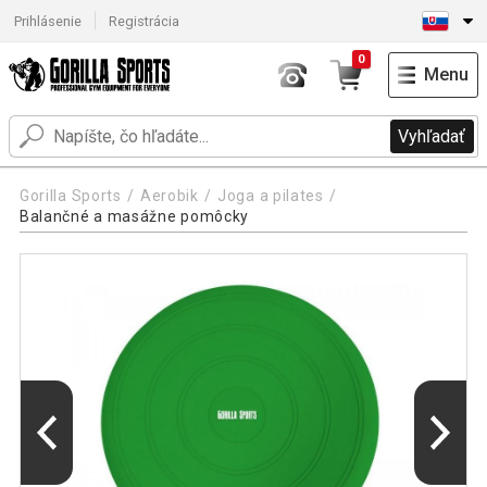
Prihlásenie
Registrácia
0
Menu
Vyhľadať
Gorilla Sports
Aerobik
Joga a pilates
Balančné a masážne pomôcky