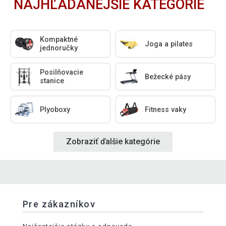
NAJHĽADANEJŠIE KATEGÓRIE
Kompaktné
Joga a pilates
jednoručky
Posilňovacie
Bežecké pásy
stanice
Plyoboxy
Fitness vaky
Zobraziť ďalšie kategórie
Pre zákazníkov