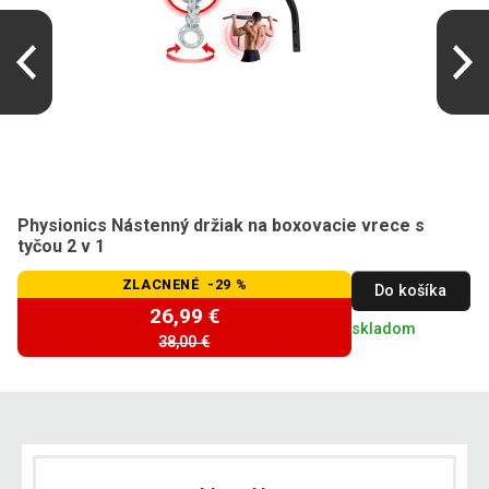
Physionics Nástenný držiak na boxovacie vrece s
tyčou 2 v 1
ZLACNENÉ -29 %
Do košíka
26,99 €
skladom
38,00 €