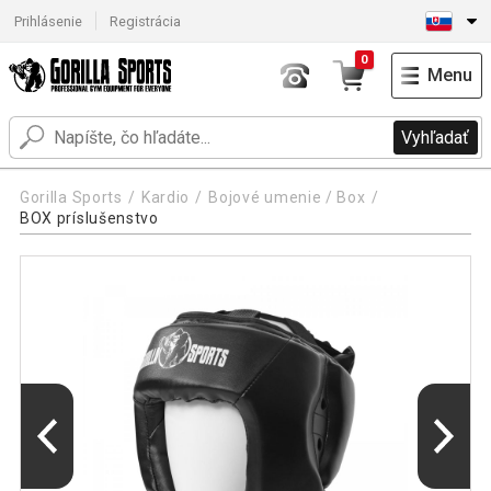
Prihlásenie
Registrácia
0
Menu
Vyhľadať
Gorilla Sports
Kardio
Bojové umenie / Box
BOX príslušenstvo