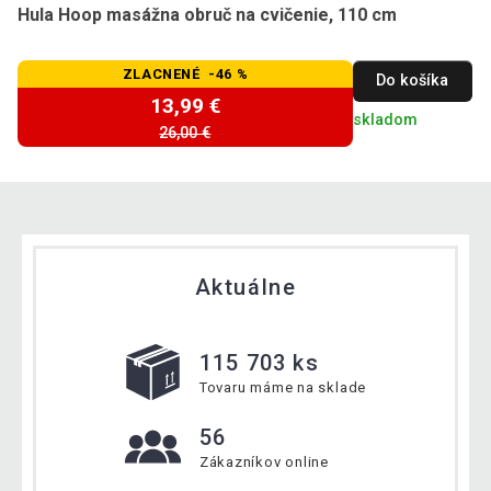
Hula Hoop masážna obruč na cvičenie, 110 cm
ZLACNENÉ -46 %
Do košíka
13,99 €
skladom
26,00 €
Aktuálne
115 703 ks
Tovaru máme na sklade
56
Zákazníkov online