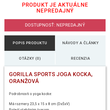
PRODUKT JE AKTUÁLNE
NEPREDAJNÝ
9,59 €
Gorilla Sports Joga kocka, ružová
DOSTUPNOSŤ: NEPREDAJNÝ
POPIS PRODUKTU
NÁVODY A ČLÁNKY
OTÁZKY (0)
RECENZIA
GORILLA SPORTS JOGA KOCKA,
ORANŽOVÁ
Podrobnosti o yoga kocke:
Má rozmery 23,5 x 15 x 8 cm (DxŠxV)
Poteší stabilným tvarom