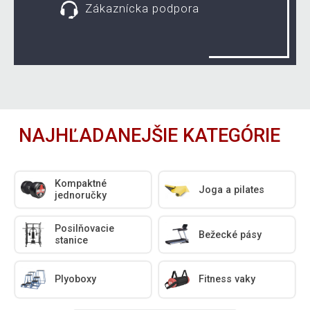
Zákaznícka podpora
NAJHĽADANEJŠIE KATEGÓRIE
Kompaktné
Joga a pilates
jednoručky
Posilňovacie
Bežecké pásy
stanice
Plyoboxy
Fitness vaky