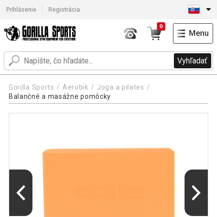
Prihlásenie
Registrácia
0
Menu
Vyhľadať
Gorilla Sports
Aerobik
Joga a pilates
Balančné a masážne pomôcky