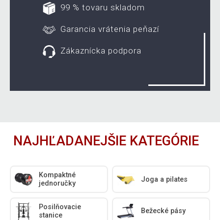
99 % tovaru skladom
Garancia vrátenia peňazí
Zákaznícka podpora
NAJHĽADANEJŠIE KATEGÓRIE
Kompaktné
Joga a pilates
jednoručky
Posilňovacie
Bežecké pásy
stanice