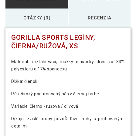
OTÁZKY (0)
RECENZIA
GORILLA SPORTS LEGÍNY,
ČIERNA/RUŽOVÁ, XS
Materiál: rozťahovací, mäkký elastický dres zo 83%
polyesteru a 17% spandexu
Dĺžka: členok
Pás: široký pogumovaný pás v čiernej farbe
Variácie: čierno - ružová / olivová
Dizajn: zvislé pruhy pozdĺž ľavej nohy s pruhovanými
detailmi