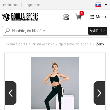
Prihlásenie
Registrácia
0
Menu
Vyhľadať
Gorilla Sports
Príslušenstvo
Športové oblečenie
Ženy