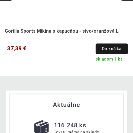
Gorilla Sports Mikina s kapucňou - sivo/oranžová L
37,39 €
Do košíka
skladom 1 ks
Aktuálne
116 248 ks
Tovaru máme na sklade