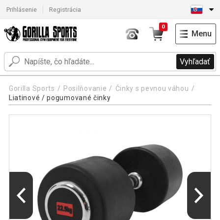
Prihlásenie
Registrácia
0
Menu
Vyhľadať
Gorilla Sports
Posilňovanie
Činky s pevnou váhou
Liatinové / pogumované činky