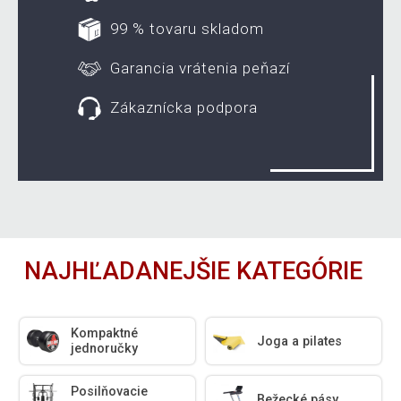
99 % tovaru skladom
Garancia vrátenia peňazí
Zákaznícka podpora
NAJHĽADANEJŠIE KATEGÓRIE
Kompaktné
Joga a pilates
jednoručky
Posilňovacie
Bežecké pásy