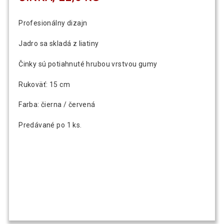
Gorilla Sports Liatinová pogumovaná
57,69 €
jednoručná činka, 10 kg
Profesionálny dizajn
Jadro sa skladá z liatiny
Gorilla Sports Liatinová pogumovaná
66,59 €
jednoručná činka, 12,5 kg
Činky sú potiahnuté hrubou vrstvou gumy
Rukoväť: 15 cm
Gorilla Sports Liatinová pogumovaná
79,69 €
jednoručná činka, 15 kg
Farba: čierna / červená
Predávané po 1 ks.
105,00 €
Gorilla Sports Liatinová pogumovaná
82,71 €
jednoručná činka, 20 kg
Gorilla Sports Liatinová pogumovaná
131,89 €
jednoručná činka, 27,5 kg
Gorilla Sports Súprava jednoručných
130,79 €
činiek z liatiny, 2 x 12,5 kg