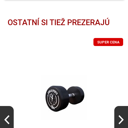
Gorilla Sports Súprava jednoručných
28,79 €
činiek z liatiny, 2 x 2,5 kg
OSTATNÍ SI TIEŽ PREZERAJÚ
Gorilla Sports Súprava jednoručných
56,49 €
činiek z liatiny, 2 x 5 kg
SUPER CENA
Pogumované činky 20 kg (2x10 kg) –
102,99 €
profi sada na posilňovani