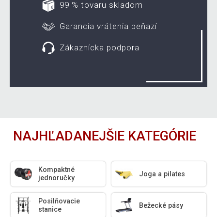
99 % tovaru skladom
Garancia vrátenia peňazí
Zákaznícka podpora
NAJHĽADANEJŠIE KATEGÓRIE
Kompaktné
Joga a pilates
jednoručky
Posilňovacie
Bežecké pásy
stanice