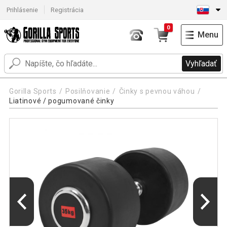
Prihlásenie
Registrácia
0
Menu
Vyhľadať
Gorilla Sports
Posilňovanie
Činky s pevnou váhou
Liatinové / pogumované činky