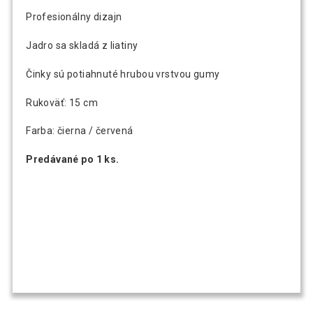
jednoručná činka, 10 kg
Profesionálny dizajn
Jadro sa skladá z liatiny
Gorilla Sports Liatinová pogumovaná
66,59 €
jednoručná činka, 12,5 kg
Činky sú potiahnuté hrubou vrstvou gumy
Rukoväť: 15 cm
Gorilla Sports Liatinová pogumovaná
79,69 €
jednoručná činka, 15 kg
Farba: čierna / červená
Predávané po 1 ks.
105,00 €
Gorilla Sports Liatinová pogumovaná
82,71 €
jednoručná činka, 20 kg
Gorilla Sports Liatinová pogumovaná
131,89 €
jednoručná činka, 27,5 kg
Gorilla Sports Súprava jednoručných
130,79 €
činiek z liatiny, 2 x 12,5 kg