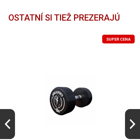
Gorilla Sports Súprava jednoručných
28,79 €
činiek z liatiny, 2 x 2,5 kg
OSTATNÍ SI TIEŽ PREZERAJÚ
Gorilla Sports Súprava jednoručných
56,49 €
činiek z liatiny, 2 x 5 kg
SUPER CENA
Pogumované činky 20 kg (2x10 kg) –
102,99 €
profi sada na posilňovani