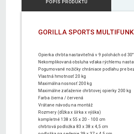
POPIS PRODUKTU
GORILLA SPORTS MULTIFUNK
Opierka chrbta nastaviteľná v 9 polohách od 30°
Nekomplikovaná obsluha vďaka rýchlemu nasta
Pogumované nožičky chrániace podlahu pre be
Vlastná hmotnosť 20 kg
Maximálna nosnosť 200 kg
Maximálne zaťaženie chrbtovej opierky 200 kg
Farba čierna / červená
Vrátane návodu na montáž
Rozmery (dĺžka x šírka x výška)
kompletné 138 x 55 x 20 - 100 cm
chrbtová podložka 83 x 38 x 4,5 cm
podložka na sedenie 39 x 37 x 4,5 cm