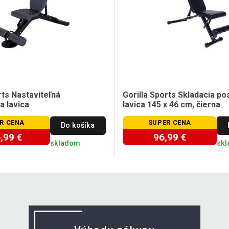
rts Nastaviteľná
Gorilla Sports Skladacia po
a lavica
lavica 145 x 46 cm, čierna
R CENA
SUPER CENA
Do košíka
,99 €
96,99 €
skladom
sk