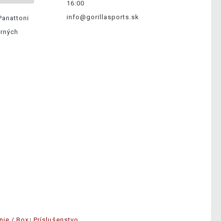
16:00
info@gorillasports.sk
Panattoni
erných
nie / Box
Príslušenstvo