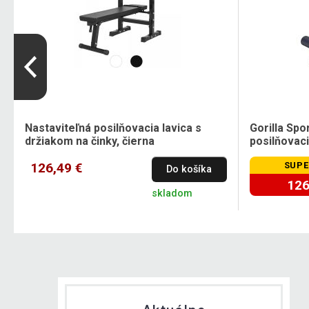
Nastaviteľná posilňovacia lavica s
Gorilla Spo
držiakom na činky, čierna
posilňovaci
126,49 €
SUPE
Do košíka
126
skladom