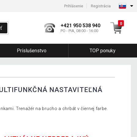
Prihlásenie
Registrácia
0
+421 950 538 940
ť
PO - PIA, 08:00 - 16:00
Príslušenstvo
TOP ponuky
ULTIFUNKČNÁ NASTAVITEĽNÁ
inkami. Trenažér na brucho a chrbát v čiernej farbe.