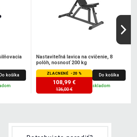
silňovacia
Nastaviteľná lavica na cvičenie, 8
polôh, nosnosť 200 kg
ZLACNENÉ -20 %
Do košíka
Do košíka
108,99 €
ladom
skladom
136,00 €