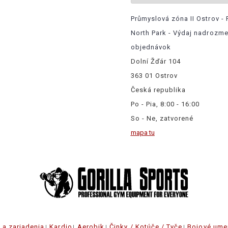
Průmyslová zóna II Ostrov - 
North Park - Výdaj nadrozm
objednávok
Dolní Žďár 104
363 01 Ostrov
Česká republika
Po - Pia, 8:00 - 16:00
So - Ne, zatvorené
mapa tu
e a zariadenia
Kardio
Aerobik
Činky / Kotúče / Tyče
Bojové ume